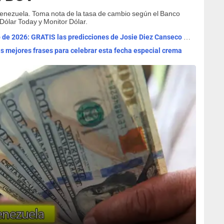
Venezuela. Toma nota de la tasa de cambio según el Banco
 Dólar Today y Monitor Dólar.
Horóscopo de HOY, viernes 7 de agosto de 2026: GRATIS las predicciones de Josie Diez Canseco para tu signo
Las mejores frases para celebrar esta fecha especial crema