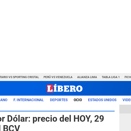
TARIO VS SPORTING CRISTAL
PERÚ VS VENEZUELA
ALIANZA LIMA
TABLA LIGA 1
FIC
UANO
F. INTERNACIONAL
DEPORTES
OCIO
ESTADOS UNIDOS
VIDE
r Dólar: precio del HOY, 29
l BCV