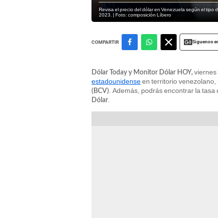
Revisa el precio del dólar en Venezuela según el tipo
2023. | Foto: composición Líbero
Siguenos e
COMPARTIR
viernes 
Dólar Today y Monitor Dólar HOY,
estadounidense
en territorio venezolano,
. Además, podrás encontrar la tasa
(BCV)
.
Dólar