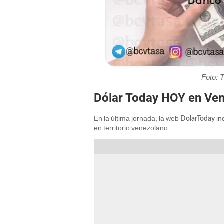
Foto: 
Dólar Today HOY en Ve
En la última jornada, la web
ind
DolarToday
en territorio venezolano.