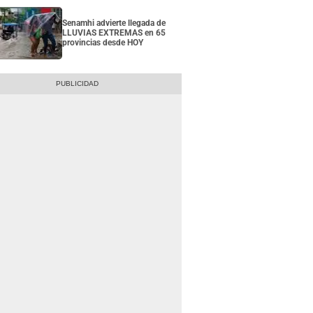
Senamhi advierte llegada de
LLUVIAS EXTREMAS en 65
provincias desde HOY