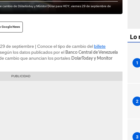
 de cambio de Dólartoday y Mónitor Dólar para HOY, viernes 29 de septiembre de
n Google News
Lo 
29 de septiembre | Conoce el tipo de cambio del
billete
 según los datos publicados por el
Banco Central de Venezuela
 de cambio que anuncian los portales
DolarToday y Monitor
1
2
3