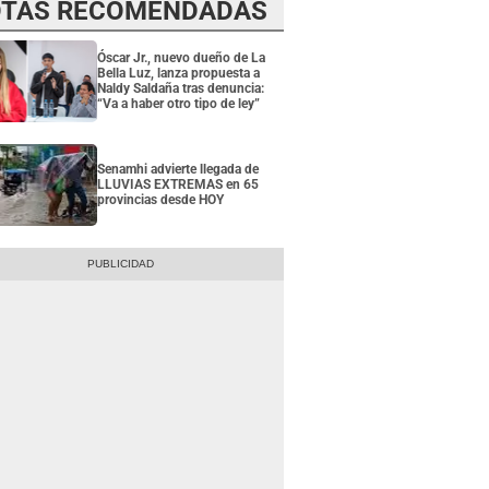
TAS RECOMENDADAS
Óscar Jr., nuevo dueño de La
Bella Luz, lanza propuesta a
Naldy Saldaña tras denuncia:
“Va a haber otro tipo de ley”
Senamhi advierte llegada de
LLUVIAS EXTREMAS en 65
provincias desde HOY