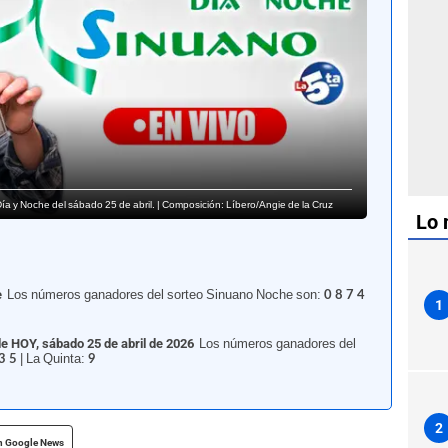
Día y Noche del sábado 25 de abril. | Composición: Líbero/Angie de la Cruz
Lo 
e
Los números ganadores del sorteo Sinuano Noche son:
0 8 7 4
1
de HOY, sábado 25 de abril de 2026
Los números ganadores del
| La Quinta:
3 5
9
2
n Google News