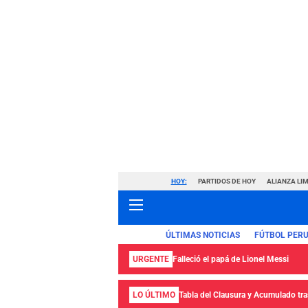
HOY:
PARTIDOS DE HOY
ALIANZA LIM
ÚLTIMAS NOTICIAS
FÚTBOL PER
URGENTE
Falleció el papá de Lionel Messi
LO ÚLTIMO
Tabla del Clausura y Acumulado tras