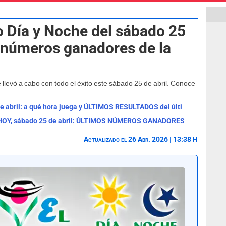
 Día y Noche del sábado 25
y números ganadores de la
 llevó a cabo con todo el éxito este sábado 25 de abril. Conoce
Lotería de Boyacá de HOY, sábado 25 de abril: a qué hora juega y ÚLTIMOS RESULTADOS del último sorteo
RESULTADOS de la Lotería de Boyacá HOY, sábado 25 de abril: ÚLTIMOS NÚMEROS GANADORES y premio mayor
Actualizado el 26 Abr. 2026 | 13:38 H