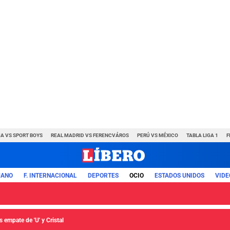
A VS SPORT BOYS
REAL MADRID VS FERENCVÁROS
PERÚ VS MÉXICO
TABLA LIGA 1
F
UANO
F. INTERNACIONAL
DEPORTES
OCIO
ESTADOS UNIDOS
VIDE
 empate de 'U' y Cristal