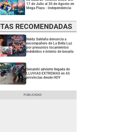
17 de Julio al 30 de Agosto en
Mega Plaza - Independencia
TAS RECOMENDADAS
Naldy Saldaña denuncia a
excompañero de La Bella Luz
por presuntos tocamientos
indebidos e intento de besarla
Senamhi advierte llegada de
LLUVIAS EXTREMAS en 65
provincias desde HOY