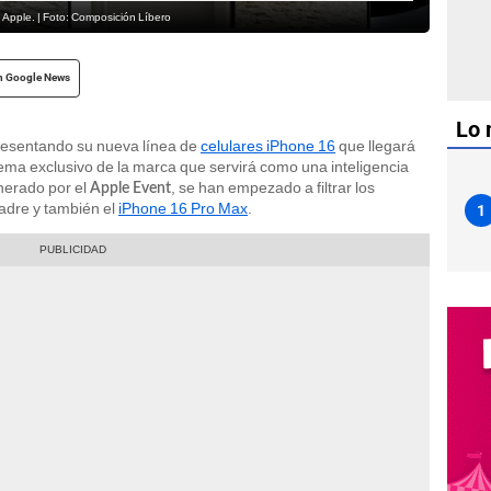
 Apple. | Foto: Composición Líbero
n Google News
Lo 
resentando su nueva línea de
celulares iPhone 16
que llegará
tema exclusivo de la marca que servirá como una inteligencia
enerado por el
, se han empezado a filtrar los
Apple Event
madre y también el
iPhone 16 Pro Max
.
1