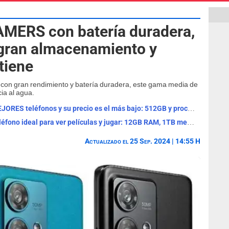
AMERS con batería duradera,
, gran almacenamiento y
tiene
o con gran rendimiento y batería duradera, este gama media de
ia al agua.
Este antiguo Motorola es uno de los MEJORES teléfonos y su precio es el más bajo: 512GB y procesador GAMER
Este Motorola de GAMA MEDIA es el teléfono ideal para ver películas y jugar: 12GB RAM, 1TB memoria y 5000 mAh
Actualizado el 25 Sep. 2024 | 14:55 H