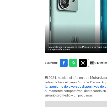
Motorola tiene una alianza con Pantone que hace que 
Composición Libero
Siguenos e
COMPARTIR
El 2024, ha sido el año en que
s
Motorola
rubro de los celulares
(junto a Xiaomi, A
lanzamiento de diversos dispositivos de 
sumamente competitivos, destacando su
y un poco más.
usuario promedio