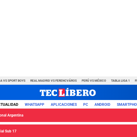
A VS SPORT BOYS
REAL MADRID VS FERENCVÁROS
PERÚ VS MÉXICO
TABLA LIGA 1
F
CTUALIDAD
WHATSAPP
APLICACIONES
PC
ANDROID
SMARTPHO
ional Argentina
ial Sub 17