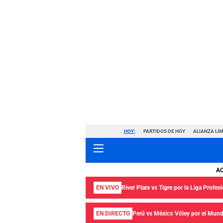
HOY:
PARTIDOS DE HOY
ALIANZA LIM
A
EN VIVO
River Plate vs Tigre por la Liga Profes
EN DIRECTO
Perú vs México Vóley por el Mund