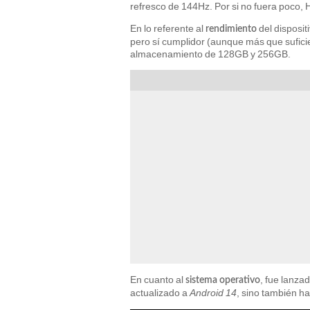
refresco de 144Hz. Por si no fuera poco, 
En lo referente al
del disposi
rendimiento
pero sí cumplidor (aunque más que sufic
almacenamiento de 128GB y 256GB.
En cuanto al
, fue lanza
sistema operativo
actualizado a
Android 14
, sino también h