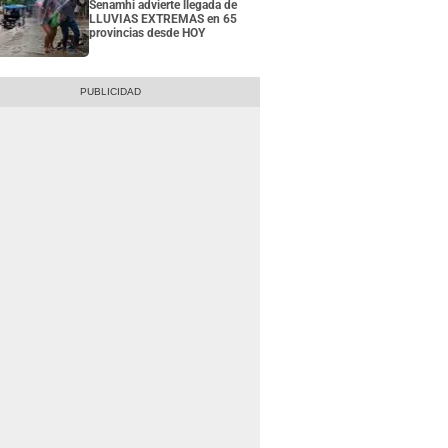
Senamhi advierte llegada de
LLUVIAS EXTREMAS en 65
provincias desde HOY