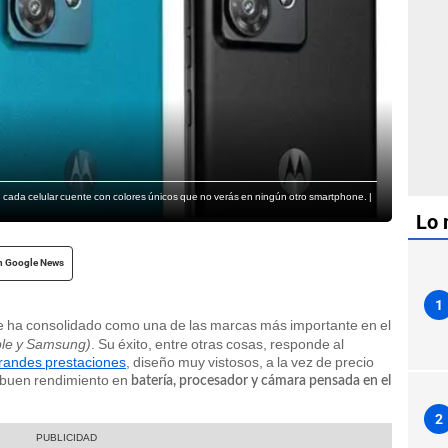
cada celular cuente con colores únicos que no verás en ningún otro smartphone. |
Lo 
n Google News
1
e ha consolidado como una de las marcas más importante en el
pple y Samsung)
. Su éxito, entre otras cosas, responde al
grandes prestaciones
, diseño muy vistosos, a la vez de precio
 buen rendimiento en
batería, procesador y cámara pensada en el
2