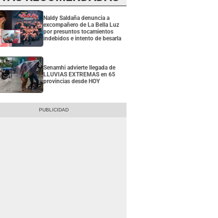
Naldy Saldaña denuncia a
excompañero de La Bella Luz
por presuntos tocamientos
indebidos e intento de besarla
Senamhi advierte llegada de
LLUVIAS EXTREMAS en 65
provincias desde HOY