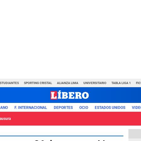
ESTUDIANTES
SPORTING CRISTAL
ALIANZA LIMA
UNIVERSITARIO
TABLA LIGA 1
FI
UANO
F. INTERNACIONAL
DEPORTES
OCIO
ESTADOS UNIDOS
VIDE
lausura