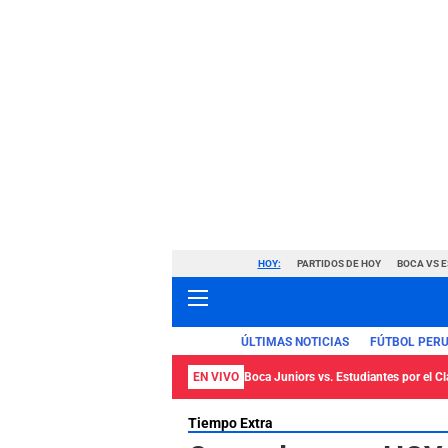
HOY:
PARTIDOS DE HOY
BOCA VS 
ÚLTIMAS NOTICIAS
FÚTBOL PER
EN VIVO
Boca Juniors vs. Estudiantes por el C
Tiempo Extra