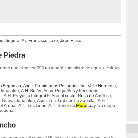
el Segura, Av. Francisco Lazo, Jirón Risso
e Piedra
ormó que el sector 393 no tendrá suministro de agua,
desde las
 Begonias, Asoc. Propietarios Pecuarios Ind. Valle Hermoso,
. Jerusalén, A.H. Belén, Asoc. Pequeños y Pecuarios
l, A.H. Proyecto Integral El Arenal sector Rosa de América,
. Nueva Jerusalén, Asoc. Los Jardines de Zapallal, A.H.
l Arenal, A.H. Los Lirios, A.H. Señor de
Muru
huay 1ra etapa,
Pequeña.
ancho
reservorio en el sector 135 del distrito de Lurigancho, por lo