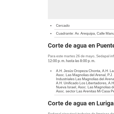
Cercado
Cuadrante: Av. Arequipa, Calle Manu
Corte de agua en Puent
Para este martes 26 de mayo, Sedapal inf
12:00 p. m. hasta las 8:00 p. m.
A.H. Jesús Oropeza Chonta, A.H. Las
Asoc. Las Magnolias del Arenal, P.J
Industriales Las Magnolias del Arena
A.H. Unificado Los Libertadores, A.H
Nueva Israel, Asoc. Las Magnolias de
Asoc. sector Las Arenitas Mi Casa 
Corte de agua en Lurig
Sedapal ejecutará trabajos de limpieza de 