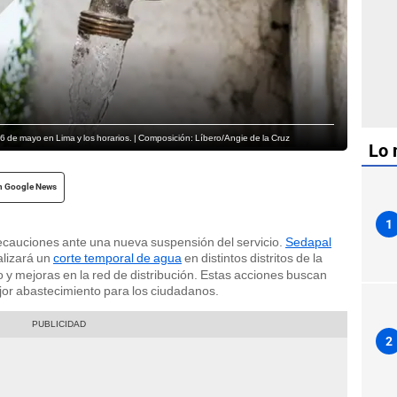
6 de mayo en Lima y los horarios. | Composición: Líbero/Angie de la Cruz
Lo 
n Google News
1
ecauciones ante una nueva suspensión del servicio.
Sedapal
alizará un
corte temporal de agua
en distintos distritos de la
 y mejoras en la red de distribución. Estas acciones buscan
ejor abastecimiento para los ciudadanos.
2