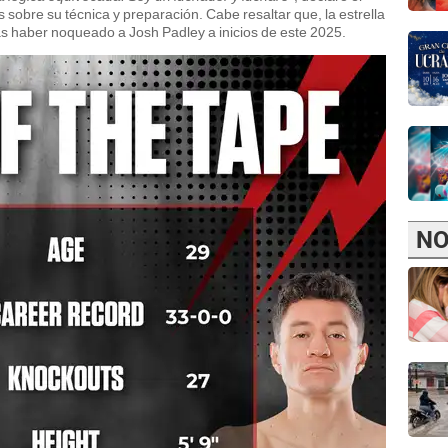
 sobre su técnica y preparación. Cabe resaltar que, la estrella
s haber noqueado a Josh Padley a inicios de este 2025.
NO