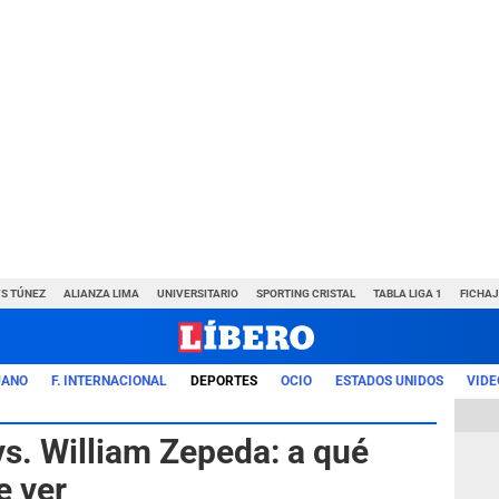
VS TÚNEZ
ALIANZA LIMA
UNIVERSITARIO
SPORTING CRISTAL
TABLA LIGA 1
FICHAJ
UANO
F. INTERNACIONAL
DEPORTES
OCIO
ESTADOS UNIDOS
VIDE
s. William Zepeda: a qué
e ver