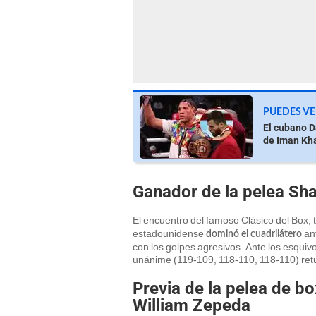
PUEDES VE
El cubano Da
de Iman Kha
Ganador de la pelea Sh
El encuentro del famoso Clásico del Box,
estadounidense
ant
dominó el cuadrilátero
con los golpes agresivos. Ante los esquiv
unánime (119-109, 118-110, 118-110) retu
Previa de la pelea de b
William Zepeda