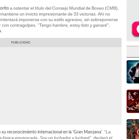
a ostentar el título del Consejo Mundial de Boxeo (CMB),
orito
mantiene un invicto impresionante de 33 victorias. Ahí no
intentará imponerse con su estilo agresivo, sin sobreponerse
r con contragolpes. "
Tengo hambre, estoy listo y ganaré
",
a.
. "
La
su reconocimiento internacional en la 'Gran Manzana'
a lógica equivocada. Soy un luchador y lucharé
", declaró el