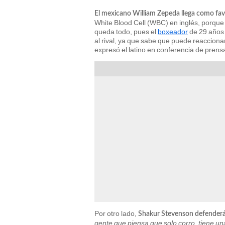
El mexicano William Zepeda llega como fav
White Blood Cell (WBC) en inglés, porque 
queda todo, pues el
boxeador
de 29 años 
al rival, ya que sabe que puede reacciona
expresó el latino en conferencia de prens
Por otro lado,
Shakur Stevenson defenderá 
gente que piensa que solo corro, tiene un