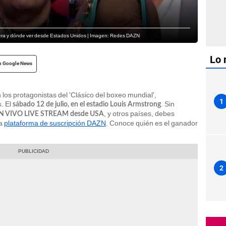
lera y dónde ver desde Estados Unidos | Imagen: Redes DAZN
Lo 
n Google News
 los protagonistas del 'Clásico del boxeo mundial',
1
. El
. Sin
sábado 12 de julio, en el estadio Louis Armstrong
, y otros países, debes
 EN VIVO LIVE STREAM desde USA
la
plataforma de suscripción DAZN
. Conoce quién es el ganador
2