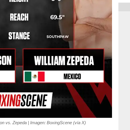
son vs. Zepeda | Imagen: BoxingScene (vía X)