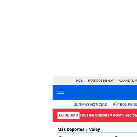
HOY:
PARTIDOS DE HOY
ALIANZA LIM
ÚLTIMAS NOTICIAS
FÚTBOL PER
LO ÚLTIMO
Tabla del Clausura y Acumulado tras
Más Deportes
Voley