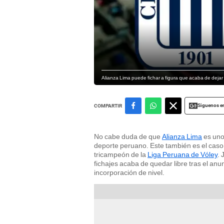
Alianza Lima puede fichar a figura que acaba de deja
Siguenos e
COMPARTIR
No cabe duda de que
Alianza Lima
es uno
deporte peruano. Este también es el caso
tricampeón de la
Liga Peruana de Vóley
. 
fichajes acaba de quedar libre tras el anu
incorporación de nivel.