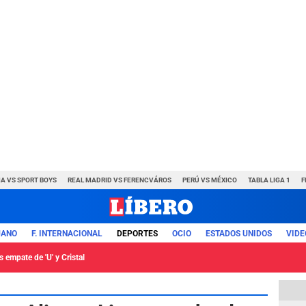
A VS SPORT BOYS
REAL MADRID VS FERENCVÁROS
PERÚ VS MÉXICO
TABLA LIGA 1
F
UANO
F. INTERNACIONAL
DEPORTES
OCIO
ESTADOS UNIDOS
VIDE
 empate de 'U' y Cristal