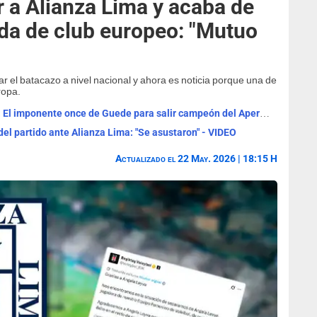
r a Alianza Lima y acaba de
ida de club europeo: "Mutuo
ar el batacazo a nivel nacional y ahora es noticia porque una de
ropa.
Alineaciones Alianza Lima vs Chankas: El imponente once de Guede para salir campeón del Apertura
del partido ante Alianza Lima: "Se asustaron" - VIDEO
Actualizado el 22 May. 2026 | 18:15 H