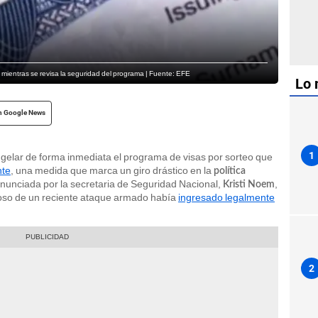
mientras se revisa la seguridad del programa | Fuente: EFE
Lo 
n Google News
1
gelar de forma inmediata el programa de visas por sorteo que
nte
, una medida que marca un giro drástico en la
política
anunciada por la secretaria de Seguridad Nacional,
,
Kristi Noem
hoso de un reciente ataque armado había
ingresado legalmente
2