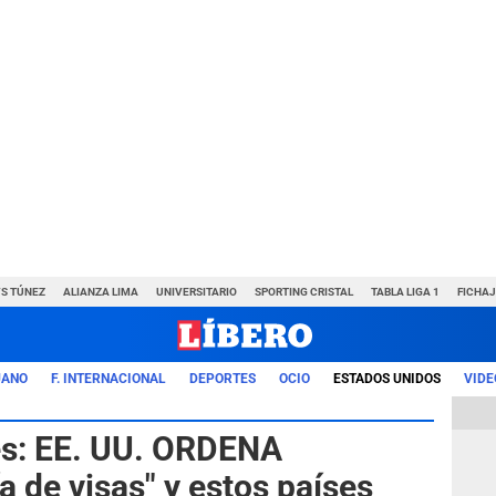
VS TÚNEZ
ALIANZA LIMA
UNIVERSITARIO
SPORTING CRISTAL
TABLA LIGA 1
FICHAJ
UANO
F. INTERNACIONAL
DEPORTES
OCIO
ESTADOS UNIDOS
VIDE
s: EE. UU. ORDENA
a de visas" y estos países