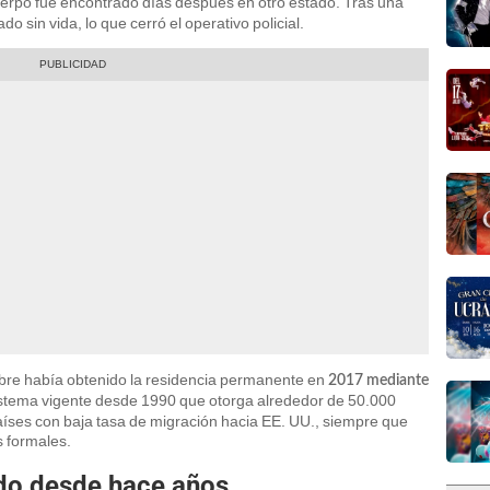
uerpo fue encontrado días después en otro estado. Tras una
 sin vida, lo que cerró el operativo policial.
mbre había obtenido la residencia permanente en
2017 mediante
istema vigente desde 1990 que otorga alrededor de 50.000
íses con baja tasa de migración hacia EE. UU., siempre que
s formales.
do desde hace años