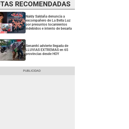
TAS RECOMENDADAS
Naldy Saldaña denuncia a
excompañero de La Bella Luz
por presuntos tocamientos
indebidos e intento de besarla
Senamhi advierte llegada de
LLUVIAS EXTREMAS en 65
provincias desde HOY