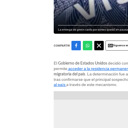
La entrega de green cards por sorteo quedó en pausa 
Siguenos e
COMPARTIR
El
decidió con
Gobierno de Estados Unidos
permite
acceder a la residencia permane
. La determinación fue 
migratoria del país
tras confirmarse que el principal sospec
al país
a través de este mecanismo.