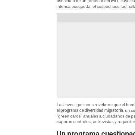
asesinato de un profesor del
, cuyo c
MIT
intensa búsqueda, el sospechoso fue hallado
Las investigaciones revelaron que el ho
, un s
el programa de diversidad migratoria
“green cards” anuales a ciudadanos de pa
superen controles, entrevistas y requisito
Un programa cuestiona