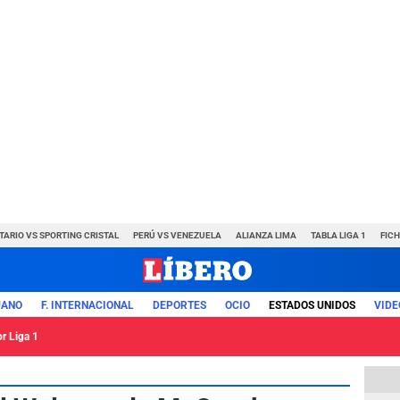
TARIO VS SPORTING CRISTAL
PERÚ VS VENEZUELA
ALIANZA LIMA
TABLA LIGA 1
FIC
UANO
F. INTERNACIONAL
DEPORTES
OCIO
ESTADOS UNIDOS
VIDE
or Liga 1