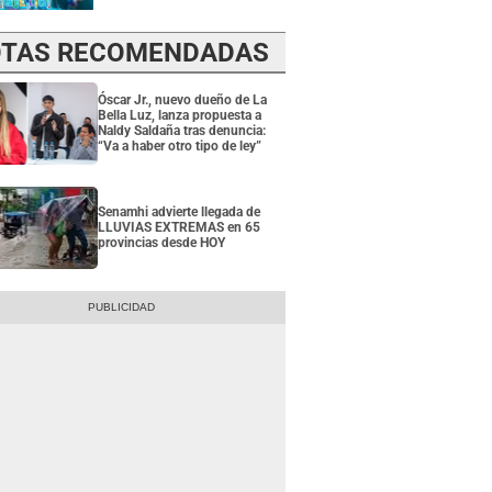
TAS RECOMENDADAS
Óscar Jr., nuevo dueño de La
Bella Luz, lanza propuesta a
Naldy Saldaña tras denuncia:
“Va a haber otro tipo de ley”
Senamhi advierte llegada de
LLUVIAS EXTREMAS en 65
provincias desde HOY