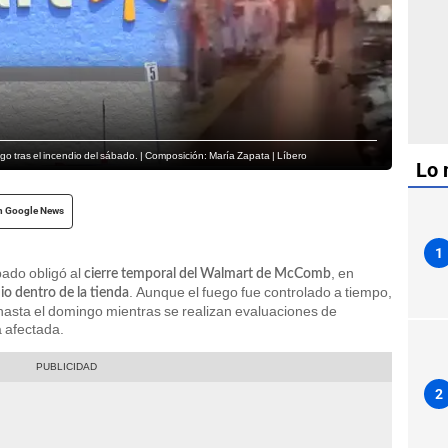
o tras el incendio del sábado. | Composición: María Zapata | Líbero
Lo 
n Google News
1
bado obligó al
, en
cierre temporal del Walmart de McComb
. Aunque el fuego fue controlado a tiempo,
io dentro de la tienda
asta el domingo mientras se realizan evaluaciones de
a afectada.
2