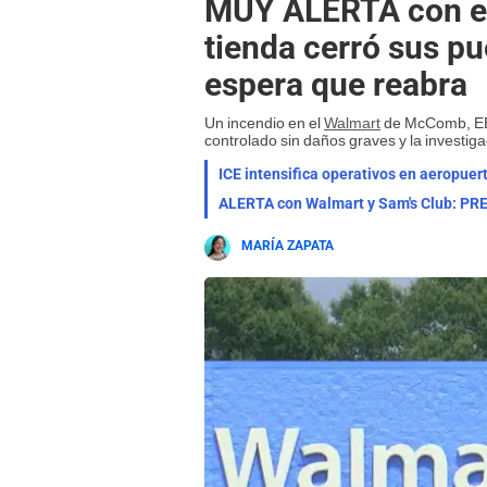
MUY ALERTA con e
tienda cerró sus p
espera que reabra
Un incendio en el
Walmart
de McComb, EE. 
controlado sin daños graves y la investiga
ICE intensifica operativos en aeropu
MARÍA ZAPATA