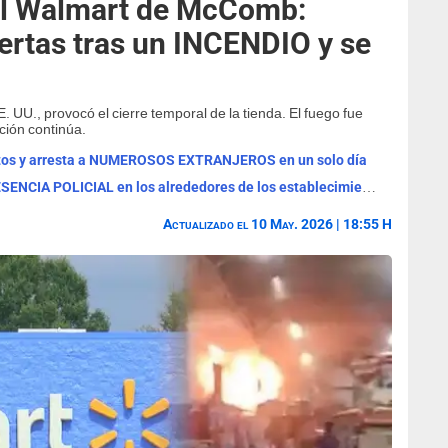
l Walmart de McComb:
uertas tras un INCENDIO y se
UU., provocó el cierre temporal de la tienda. El fuego fue
ción continúa.
ertos y arresta a NUMEROSOS EXTRANJEROS en un solo día
ALERTA con Walmart y Sam's Club: PRESENCIA POLICIAL en los alrededores de los establecimientos en esta zona
Actualizado el 10 May. 2026 | 18:55 H