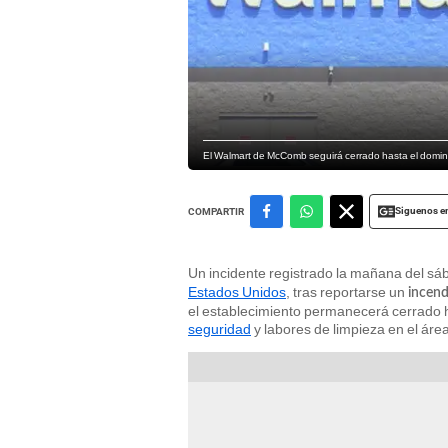
El Walmart de McComb seguirá cerrado hasta el doming
Siguenos e
COMPARTIR
Un incidente registrado la mañana del sá
Estados Unidos
, tras reportarse un
incend
el establecimiento permanecerá cerrado h
seguridad
y labores de limpieza en el áre