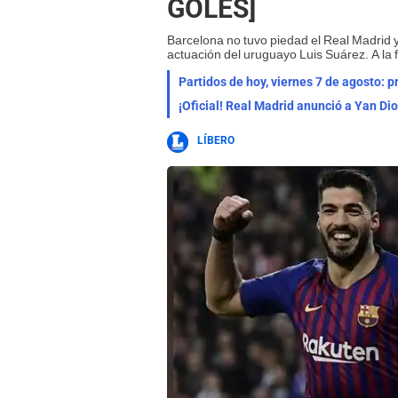
GOLES]
Barcelona no tuvo piedad el Real Madrid 
actuación del uruguayo Luis Suárez. A la f
Partidos de hoy, viernes 7 de agosto: 
¡Oficial! Real Madrid anunció a Yan Di
LÍBERO