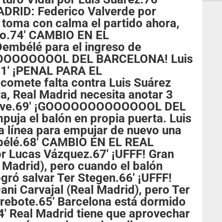
RID: Federico Valverde por
 toma con calma el partido ahora,
tro.74' CAMBIO EN EL
embélé para el ingreso de
OOOOOOOOOL DEL BARCELONA! Luis
71' ¡PENAL PARA EL
omete falta contra Luis Suárez
ra, Real Madrid necesita anotar 3
 llave.69' ¡GOOOOOOOOOOOOOL DEL
ja el balón en propia puerta. Luis
a línea para empujar de nuevo una
mbélé.68' CAMBIO EN EL REAL
r Lucas Vázquez.67' ¡UFFF! Gran
l Madrid), pero cuando el balón
ogró salvar Ter Stegen.66' ¡UFFF!
ani Carvajal (Real Madrid), pero Ter
 rebote.65' Barcelona está dormido
64' Real Madrid tiene que aprovechar