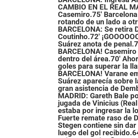
CAMBIO EN EL REAL MAD
Casemiro.75' Barcelona
rotando de un lado a o
BARCELONA: Se retira D
Coutinho.72' ¡GOOOO
Suárez anota de penal.
BARCELONA! Casemiro c
dentro del área.70' Aho
goles para superar la
BARCELONA! Varane empu
Suárez aparecía sobre l
gran asistencia de De
MADRID: Gareth Bale po
jugada de Vinicius (Rea
estaba por ingresar la l
Fuerte remate raso de D
Stegen contiene sin dar
luego del gol recibido.