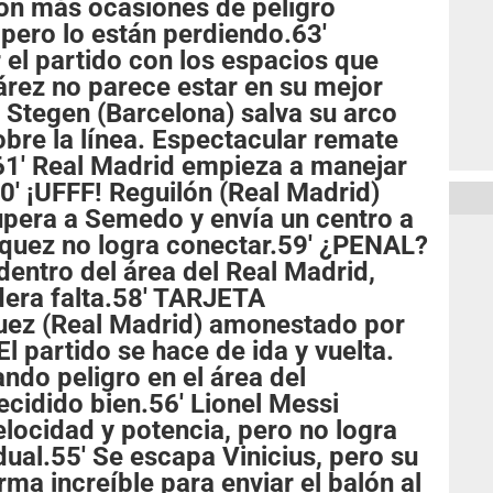
n más ocasiones de peligro
 pero lo están perdiendo.63'
 el partido con los espacios que
árez no parece estar en su mejor
Stegen (Barcelona) salva su arco
obre la línea. Espectacular remate
61' Real Madrid empieza a manejar
0' ¡UFFF! Reguilón (Real Madrid)
supera a Semedo y envía un centro a
zquez no logra conectar.59' ¿PENAL?
dentro del área del Real Madrid,
idera falta.58' TARJETA
ez (Real Madrid) amonestado por
El partido se hace de ida y vuelta.
ndo peligro en el área del
ecidido bien.56' Lionel Messi
elocidad y potencia, pero no logra
dual.55' Se escapa Vinicius, pero su
ma increíble para enviar el balón al