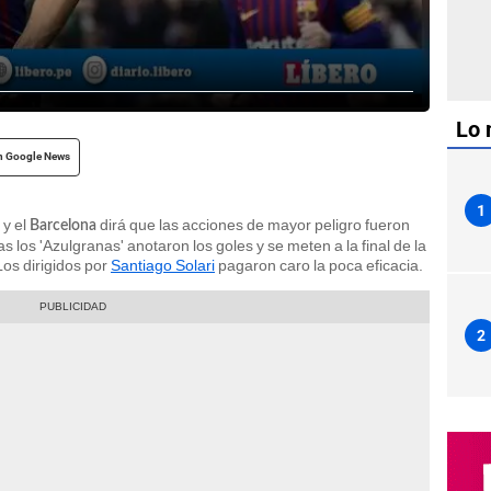
Lo 
n Google News
1
y el
dirá que las acciones de mayor peligro fueron
Barcelona
s los 'Azulgranas' anotaron los goles y se meten a la final de la
os dirigidos por
Santiago Solari
pagaron caro la poca eficacia.
2