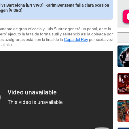
 vs Barcelona [EN VIVO]: Karim Benzema falla clara ocasión
egen [VIDEO]
ento de gran eficacia y Luis Suárez generó un penal, ante la
lero' ejecutó la falta de forma sutil y sentenció así la goleada por
os azulgranas están en la final de la
Copa del Rey
por sexta vez
al hilo.