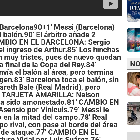
 Barcelona90+1' Messi (Barcelona)
l balón.90' El árbitro añade 2
CAMBIO EN EL BARCELONA: Sergio
el ingreso de Arthur.85' Los hinchas
n muy tristes, pues de nuevo quedan
NO
a final de la Copa del Rey.84'
vía el balón al área, pero termina
gen.83' Barcelona toca el balón, sin
areth Bale (Real Madrid), pero
2' TARJETA AMARILLA: Nelson
ha sido amonestado.81' CAMBIO EN
ensio por Vinicuis.79' Messi le
 en la mitad del campo.78' Real
 rival, con pase al borde del área
ad de ataque.77' CAMBIO EN EL
uro Vidal por Luis Suárez.76'