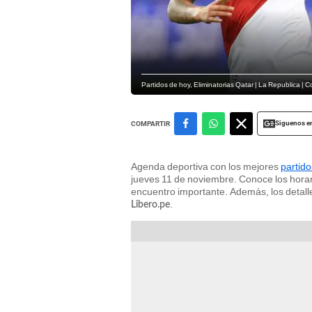
Partidos de hoy, Eliminatorias Qatar | La Republica | 
Siguenos e
COMPARTIR
Agenda deportiva con los mejores
partid
jueves 11 de noviembre. Conoce los horar
encuentro importante. Además, los detall
.
Libero.pe