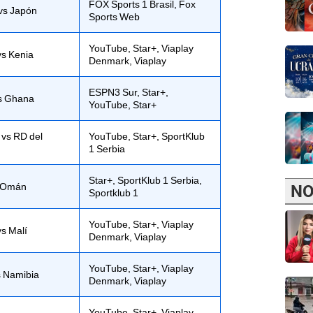
FOX Sports 1 Brasil, Fox
vs Japón
Sports Web
YouTube, Star+, Viaplay
s Kenia
Denmark, Viaplay
ESPN3 Sur, Star+,
vs Ghana
YouTube, Star+
 vs RD del
YouTube, Star+, SportKlub
1 Serbia
Star+, SportKlub 1 Serbia,
s Omán
NO
Sportklub 1
YouTube, Star+, Viaplay
s Malí
Denmark, Viaplay
YouTube, Star+, Viaplay
 Namibia
Denmark, Viaplay
YouTube, Star+, Viaplay