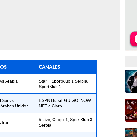
DOS
CANALES
 vs Arabia
Star+, SportKlub 1 Serbia,
SportKlub 1
 Sur vs
ESPN Brasil, GUIGO, NOW
 Árabes Unidos
NET e Claro
5 Live, Cпорт 1, SportKlub 3
 Irán
Serbia