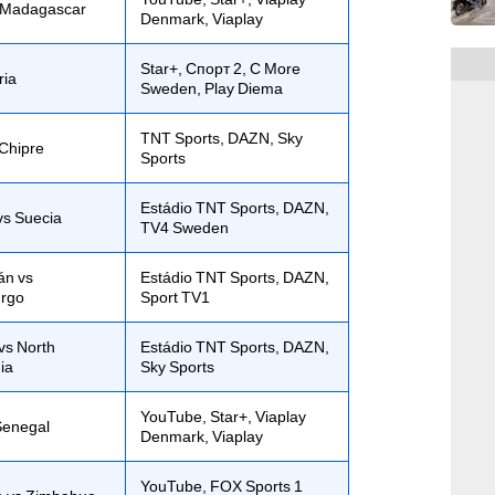
 Madagascar
Denmark, Viaplay
Star+, Cпорт 2, C More
ria
Sweden, Play Diema
TNT Sports, DAZN, Sky
 Chipre
Sports
Estádio TNT Sports, DAZN,
vs Suecia
TV4 Sweden
án vs
Estádio TNT Sports, DAZN,
rgo
Sport TV1
vs North
Estádio TNT Sports, DAZN,
ia
Sky Sports
YouTube, Star+, Viaplay
Senegal
Denmark, Viaplay
YouTube, FOX Sports 1