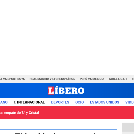
A VS SPORT BOYS
REAL MADRID VS FERENCVÁROS
PERÚ VS MÉXICO
TABLA LIGA 1
F
UANO
F. INTERNACIONAL
DEPORTES
OCIO
ESTADOS UNIDOS
VIDE
s empate de 'U' y Cristal