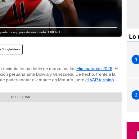
importante equipo esta temporada | LIBERO
Lo 
n Google News
1
a reciente fecha doble de marzo por las
Eliminatorias 2026
. El
cción peruana ante Bolivia y Venezuela. De hecho, frente a la
ad de poder anotar el empate en Maturín, pero
el VAR terminó
2