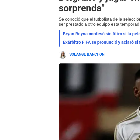
sorprenda"
Se conoció que el futbolista de la selecc
ser prestado a otro equipo esta temporad
Bryan Reyna confesó sin filtro si la pel
Exárbitro FIFA se pronunció y aclaró s
SOLANGE BANCHON