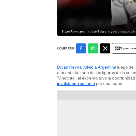
Bryan Reyna podría dejar Belgrano y ser prestado a 
Siguenos e
COMPARTIR
Bryan Reyna volvió a Argentina
luego de l
atacante fue una de las figuras de la sele
'Vinotinto', el extremo tuvo la oportunid
invalidando su tanto
por una mano.