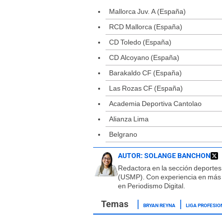
Mallorca Juv. A (España)
RCD Mallorca (España)
CD Toledo (España)
CD Alcoyano (España)
Barakaldo CF (España)
Las Rozas CF (España)
Academia Deportiva Cantolao
Alianza Lima
Belgrano
AUTOR:
SOLANGE BANCHON
Redactora en la sección deportes
(USMP). Con experiencia en más 
en Periodismo Digital.
BRYAN REYNA
LIGA PROFESI