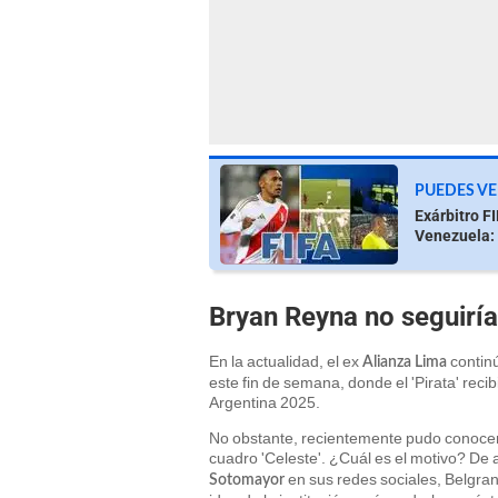
PUEDES VE
Exárbitro F
Venezuela: 
Bryan Reyna no seguirí
En la actualidad, el ex
continú
Alianza Lima
este fin de semana, donde el 'Pirata' recib
Argentina 2025.
No obstante, recientemente pudo conocerse 
cuadro 'Celeste'. ¿Cuál es el motivo? De 
en sus redes sociales, Belgrano
Sotomayor