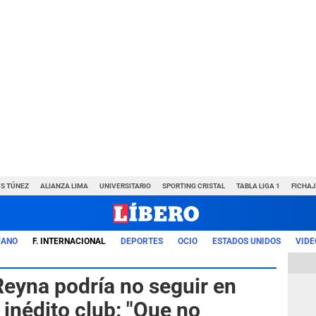
VS TÚNEZ
ALIANZA LIMA
UNIVERSITARIO
SPORTING CRISTAL
TABLA LIGA 1
FICHAJ
UANO
F. INTERNACIONAL
DEPORTES
OCIO
ESTADOS UNIDOS
VIDE
eyna podría no seguir en
 inédito club: "Que no