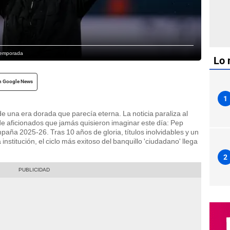
 temporada
Lo 
n Google News
1
de una era dorada que parecía eterna. La noticia paraliza al
 de aficionados que jamás quisieron imaginar este día: Pep
mpaña 2025-26. Tras 10 años de gloria, títulos inolvidables y un
 institución, el ciclo más exitoso del banquillo 'ciudadano' llega
2