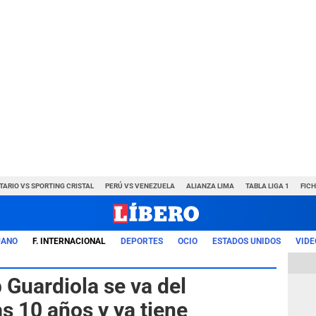
TARIO VS SPORTING CRISTAL
PERÚ VS VENEZUELA
ALIANZA LIMA
TABLA LIGA 1
FIC
UANO
F. INTERNACIONAL
DEPORTES
OCIO
ESTADOS UNIDOS
VIDE
p Guardiola se va del
s 10 años y ya tiene