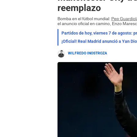
reemplazo
Bomba en el fútbol mundial:
Pep Guardiol
el anuncio oficial en camino, Enzo Maresca
Partidos de hoy, viernes 7 de agosto: 
¡Oficial! Real Madrid anunció a Yan Di
WILFREDO INOSTROZA