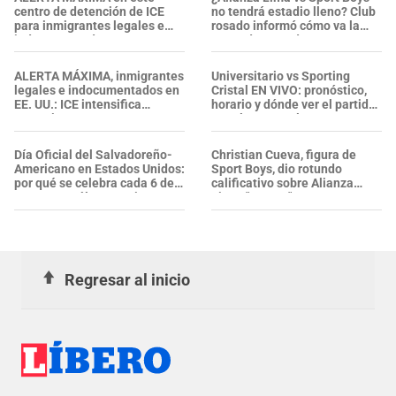
centro de detención de ICE
no tendrá estadio lleno? Club
para inmigrantes legales e
rosado informó cómo va la
indocumentados en EE. UU.:
venta de entradas
SALVADOREÑO falleció tras
sufrir una "emergencia
ALERTA MÁXIMA, inmigrantes
Universitario vs Sporting
médica"
legales e indocumentados en
Cristal EN VIVO: pronóstico,
EE. UU.: ICE intensifica
horario y dónde ver el partido
operativos en aeropuertos y
por el Torneo Clausura 2026
arresta a NUMEROSOS
EXTRANJEROS en un solo día
Día Oficial del Salvadoreño-
Christian Cueva, figura de
Americano en Estados Unidos:
Sport Boys, dio rotundo
por qué se celebra cada 6 de
calificativo sobre Alianza
agosto y cuál es su origen
Lima: "Es un..."
Regresar al inicio