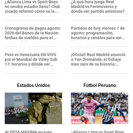
¿Alianza Lima vs Sport Boys
¿A qué hora juega Real
no tendrá estadio lleno? Club
Madrid vs Ferencváros y
rosado informó cómo va la
dónde ver partido amistoso?
venta de entradas
Cronograma de pagos agosto
Partidos de hoy, viernes 7 de
2026 del Banco de la Nación:
agosto: programación,
fechas de sueldos para el
horarios y canales para ver
sector público y pensiones
fútbol GRATIS
Perú vs Venezuela EN VIVO
¡Oficial! Real Madrid anunció
por el Mundial de Vóley Sub
a Yan Diomande, el fichaje
17: horarios y dónde ver
más caro de su historia:
partido
¿Cuánto pagó?
Estados Unidos
Fútbol Peruano
ALERTA MÁXIMA en este
¿Alianza Lima vs Sport Boys