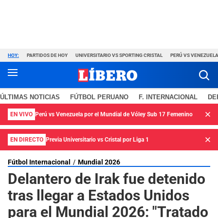
HOY:
PARTIDOS DE HOY
UNIVERSITARIO VS SPORTING CRISTAL
PERÚ VS VENEZUEL
ÚLTIMAS NOTICIAS
FÚTBOL PERUANO
F. INTERNACIONAL
DE
EN VIVO
Perú vs Venezuela por el Mundial de Vóley Sub 17 Femenino
EN DIRECTO
Previa Universitario vs Cristal por Liga 1
Fútbol Internacional
Mundial 2026
Delantero de Irak fue detenido
tras llegar a Estados Unidos
para el Mundial 2026: "Tratado