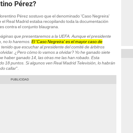
tino Pérez?
lorentino Pérez sostuvo que el denominado 'Caso Negreira'
 el Real Madrid estaba recopilando toda la documentación
s contra el conjunto blaugrana.
áginas que presentaremos a la UEFA. Aunque el presidente
o, no lo haremos.
El 'Caso Negreira' es el mayor caso de
tenido que escuchar al presidente del comité de árbitros
olvidar. ¿Pero cómo lo vamos a olvidar? Yo he ganado siete
ue haber ganado 14, las otras me las han robado. Esta
ado 18 puntos. Si algunos ven Real Madrid Televisión, lo habrán
do callar
".