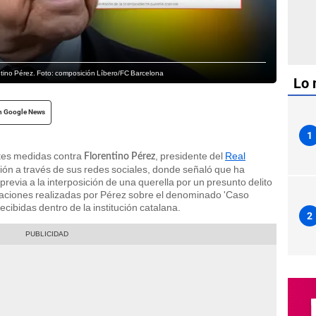
ntino Pérez. Foto: composición Líbero/FC Barcelona
Lo 
n Google News
1
tes medidas contra
, presidente del
Real
Florentino Pérez
isión a través de sus redes sociales, donde señaló que ha
evia a la interposición de una querella por un presunto delito
raciones realizadas por Pérez sobre el denominado 'Caso
ecibidas dentro de la institución catalana.
2