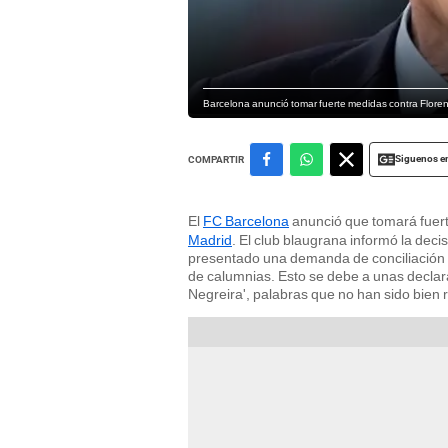
Barcelona anunció tomar fuerte medidas contra Flore
Siguenos e
COMPARTIR
El
FC Barcelona
anunció que tomará fuer
Madrid
. El club blaugrana informó la dec
presentado una demanda de conciliación pr
de calumnias. Esto se debe a unas decla
Negreira', palabras que no han sido bien r