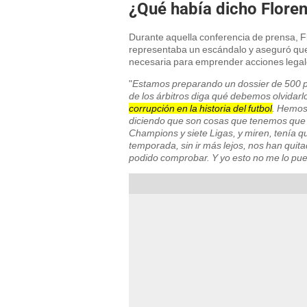
¿Qué había dicho Floren
Durante aquella conferencia de prensa, F
representaba un escándalo y aseguró que
necesaria para emprender acciones legale
"
Estamos preparando un dossier de 500 p
de los árbitros diga qué debemos olvidarl
corrupción en la historia del futbol
. Hemos 
diciendo que son cosas que tenemos que 
Champions y siete Ligas, y miren, tenía q
temporada, sin ir más lejos, nos han quit
podido comprobar. Y yo esto no me lo pue