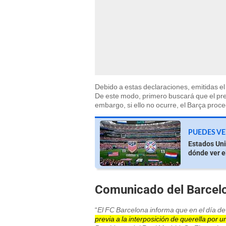
Debido a estas declaraciones, emitidas el
De este modo, primero buscará que el pres
embargo, si ello no ocurre, el Barça proc
PUEDES VE
Estados Uni
dónde ver e
Comunicado del Barcel
“
El FC Barcelona informa que en el día de
previa a la interposición de querella por u