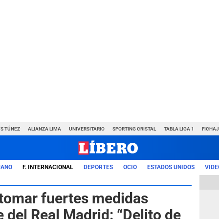
VS TÚNEZ
ALIANZA LIMA
UNIVERSITARIO
SPORTING CRISTAL
TABLA LIGA 1
FICHAJ
UANO
F. INTERNACIONAL
DEPORTES
OCIO
ESTADOS UNIDOS
VIDE
tomar fuertes medidas
e del Real Madrid: “Delito de