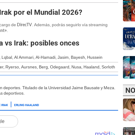
Irak por el Mundial 2026?
a cargo de
. Además, podrás seguirlo vía streaming
DirecTV
.
nt+
 vs Irak: posibles onces
li, Lqbal, Al Ammari, Al-Hamadi, Jasim, Bayesh, Hussein
er, Ryerso, Aursnes, Berg, Odegaard, Nusa, Haaland, Sorloth
ón deportes. Titulado de la Universidad Jaime Bausate y Meza.
NO
s deportivos.
 IRAK
ERLING HAALAND
gle