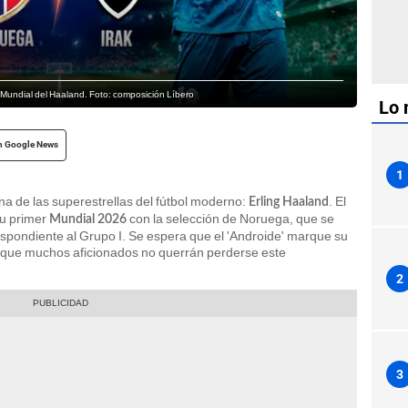
r Mundial del Haaland. Foto: composición Líbero
Lo 
n Google News
1
na de las superestrellas del fútbol moderno:
. El
Erling Haaland
su primer
con la selección de Noruega, que se
Mundial 2026
espondiente al Grupo I. Se espera que el 'Androide' marque su
o que muchos aficionados no querrán perderse este
2
3