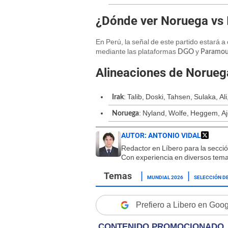
¿Dónde ver Noruega vs 
En Perú, la señal de este partido estará 
mediante las plataformas
y
DGO
Paramou
Alineaciones de Noruega
: Talib, Doski, Tahsen, Sulaka, A
Irak
: Nyland, Wolfe, Heggem, Aj
Noruega
AUTOR:
ANTONIO VIDAL
Redactor en Líbero para la secci
Con experiencia en diversos tema
MUNDIAL 2026
SELECCIÓN DE
Prefiero a Libero en Goo