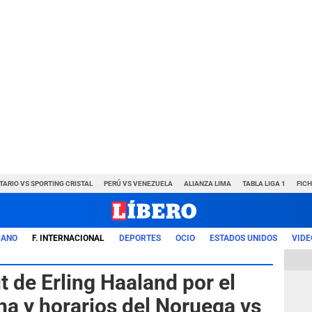
TARIO VS SPORTING CRISTAL
PERÚ VS VENEZUELA
ALIANZA LIMA
TABLA LIGA 1
FIC
UANO
F. INTERNACIONAL
DEPORTES
OCIO
ESTADOS UNIDOS
VIDE
 de Erling Haaland por el
a y horarios del Noruega vs