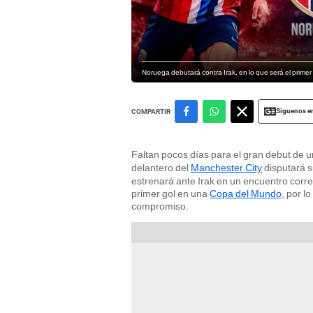
Noruega debutará contra Irak, en lo que será el prime
Siguenos e
COMPARTIR
Faltan pocos días para el gran debut de u
delantero del
Manchester City
disputará 
estrenará ante Irak en un encuentro corr
primer gol en una
Copa del Mundo
, por l
compromiso.