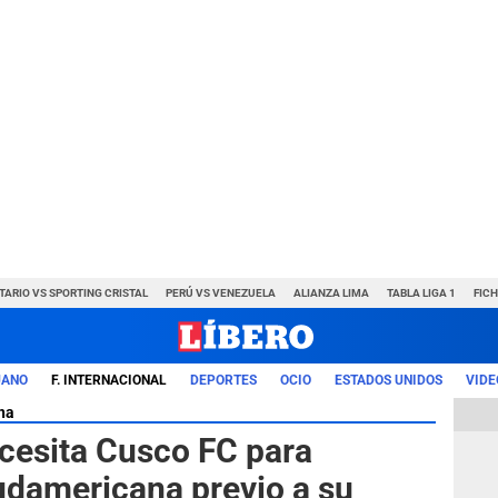
TARIO VS SPORTING CRISTAL
PERÚ VS VENEZUELA
ALIANZA LIMA
TABLA LIGA 1
FIC
UANO
F. INTERNACIONAL
DEPORTES
OCIO
ESTADOS UNIDOS
VIDE
na
cesita Cusco FC para
Sudamericana previo a su