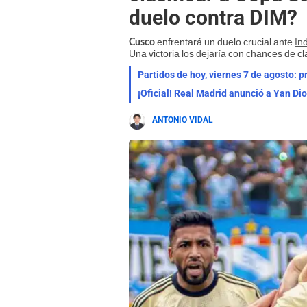
duelo contra DIM?
enfrentará un duelo crucial ante
In
Cusco
Una victoria los dejaría con chances de cl
Partidos de hoy, viernes 7 de agosto: 
¡Oficial! Real Madrid anunció a Yan Di
ANTONIO VIDAL