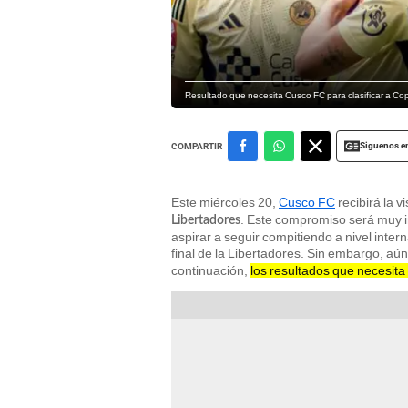
Resultado que necesita Cusco FC para clasificar a C
Siguenos e
COMPARTIR
Este miércoles 20,
Cusco FC
recibirá la v
. Este compromiso será muy i
Libertadores
aspirar a seguir compitiendo a nivel inte
final de la Libertadores. Sin embargo, a
continuación,
los resultados que necesit