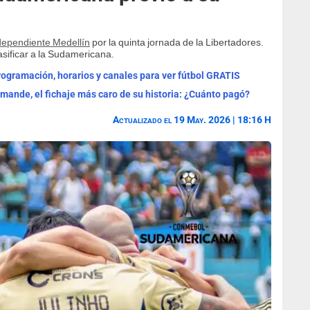
dependiente Medellín
por la quinta jornada de la Libertadores.
asificar a la Sudamericana.
programación, horarios y canales para ver fútbol GRATIS
omande, el fichaje más caro de su historia: ¿Cuánto pagó?
Actualizado el 19 May. 2026 | 18:16 H