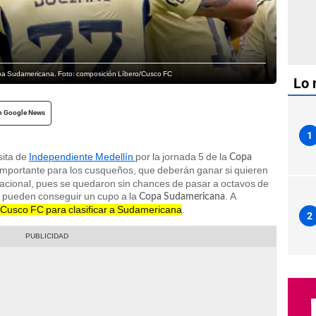
opa Sudamericana. Foto: composición Líbero/Cusco FC
Lo 
n Google News
1
isita de
Independiente Medellín
por la jornada 5 de la
Copa
mportante para los cusqueños, que deberán ganar si quieren
rnacional, pues se quedaron sin chances de pasar a octavos de
ún pueden conseguir un cupo a la
. A
Copa Sudamericana
a Cusco FC para clasificar a Sudamericana
.
2