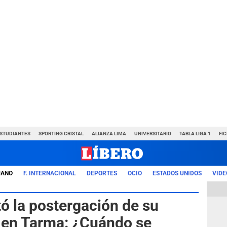
ESTUDIANTES
SPORTING CRISTAL
ALIANZA LIMA
UNIVERSITARIO
TABLA LIGA 1
FI
UANO
F. INTERNACIONAL
DEPORTES
OCIO
ESTADOS UNIDOS
VIDE
tó la postergación de su
 en Tarma: ¿Cuándo se