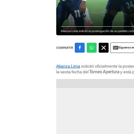
Alianza Lima solicitó la postergación de su partido con
Siguenos e
COMPARTIR
Alianza Lima
solicitó oficialmente la post
la sexta fecha del
y está 
Torneo Apertura