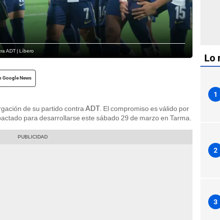
tra ADT | Líbero
Lo 
n Google News
1
ergación de su partido contra
. El compromiso es válido por
ADT
pactado para desarrollarse este sábado 29 de marzo en Tarma.
2
3