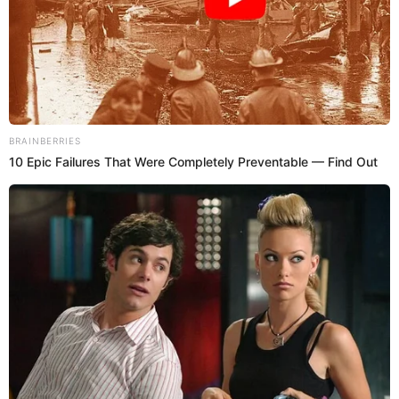
¿Nueva incorporación? Los hinchas de
Alianza Lima
quedaron atónitos luego de que la página oficial del club
resaltara a un exjugador de Gimnasia como parte del
plantel.
Delantero de Alianza se nacionalizará peruano y se perfila a jugar en la selección peruana
¿A qué hora juega Alianza Lima vs Sporting Cristal HOY y dónde ver el clásico por la Liga 1?
Actualizado el 9 May.
ANGEL CURO
2026 | 11:01 H
Página oficial de Alianza Lima sorprende a hinchas destacando a exjugador de
Gimnasia | Composición: Líbero