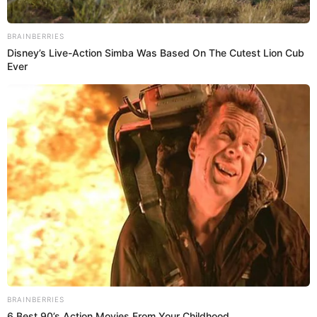
Guillermo Enrique sigue figurando como jugador de Alianza
Lima
Una situación que resulta llamativa, sobre todo si se
considera que el lateral argentino fue uno de los primeros
jugadores en dejar las filas del club tras el final de la
temporada 2025.
¿Qué pasó con Guillermo Enrique tras
su salida de Alianza Lima?
se marchó de Alianza Lima tras no
Guillermo Enrique
cumplir con las expectativas de la dirección deportiva y
tuvo que volver a Gimnasia y Esgrima La Plata. No
obstante, fue transferido a Aldosivi, club donde es
considerado una alternativa y suele ser suplente. En este
2026, suma ocho partidos y solo 380 minutos de juego.