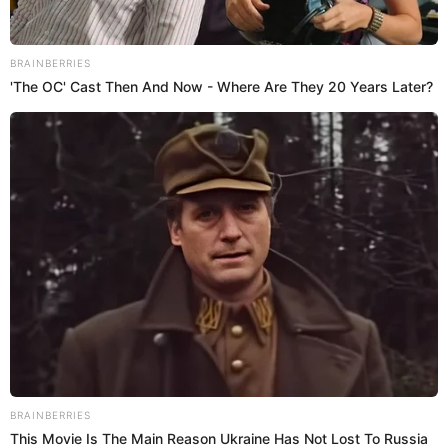
COMPARTIR
Alianza Lima
se ilusiona con ser campeón del
Torneo
Apertura 2026
, aunque antes deberá afrontar el reto de
imponerse a
Sporting Cristal
en la fecha 14. Al mismo
tiempo, comienzan a surgir rumores sobre posibles
movimientos en el mercado de fichajes, con algunos
futbolistas que pueden dejar la institución. En ese
contexto, se volvió viral que la página oficial del club
destacara a un exjugador de
como
Gimnasia La Plata
integrante del plantel.