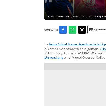
Revisa cómo marcha la clasificación del Torneo Apertur
Siguenos e
COMPARTIR
La
fecha 14 del Torneo Apertura de la Lig
el partido más atractivo de la jornada,
Ali
Villanueva y después
empató
Los Chankas
Universitario
en el Miguel Grau del Callao