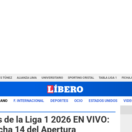
VS TÚNEZ
ALIANZA LIMA
UNIVERSITARIO
SPORTING CRISTAL
TABLA LIGA 1
FICHAJ
UANO
F. INTERNACIONAL
DEPORTES
OCIO
ESTADOS UNIDOS
VIDE
s de la Liga 1 2026 EN VIVO:
echa 14 del Apertura