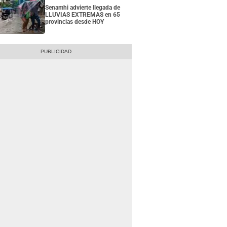
Senamhi advierte llegada de
LLUVIAS EXTREMAS en 65
provincias desde HOY