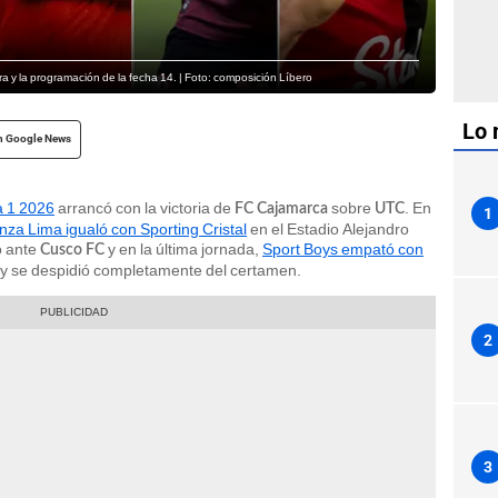
a y la programación de la fecha 14. | Foto: composición Líbero
Lo 
n Google News
a 1 2026
arrancó con la victoria de
sobre
.
En
FC Cajamarca
UTC
1
anza Lima igualó con Sporting Cristal
en el Estadio Alejandro
 ante
y en la última jornada,
Sport Boys empató con
Cusco FC
 y se despidió completamente del certamen.
2
3