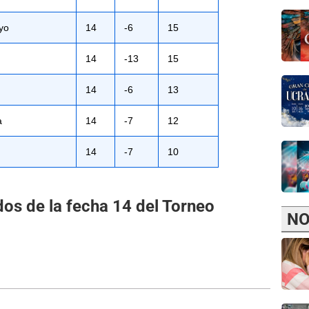
yo
14
-6
15
14
-13
15
14
-6
13
a
14
-7
12
14
-7
10
os de la fecha 14 del Torneo
NO