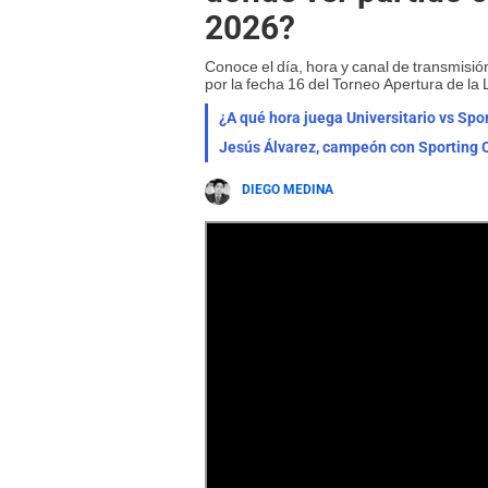
2026?
Conoce el día, hora y canal de transmisión
por la fecha 16 del Torneo Apertura de la 
¿A qué hora juega Universitario vs Spor
Jesús Álvarez, campeón con Sporting Cr
DIEGO MEDINA