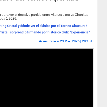
 para ver el decisivo partido entre
Alianza Lima vs Chankas
Liga 1 2026.
ting Cristal y dónde ver el clásico por el Torneo Clausura?
istal, sorprendió firmando por histórico club: "Experiencia"
Actualizado el 23 May. 2026 | 20:10 H