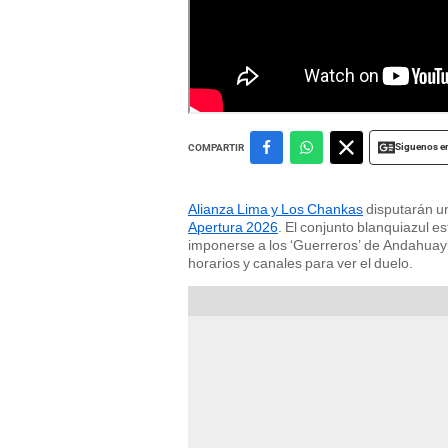
Alianza Lima recibe a Chankas en busca del título de
Siguenos e
COMPARTIR
Alianza Lima y Los Chankas
disputarán un
Apertura 2026
. El conjunto blanquiazul e
imponerse a los ‘Guerreros’ de Andahuayl
horarios y canales para ver el duelo.