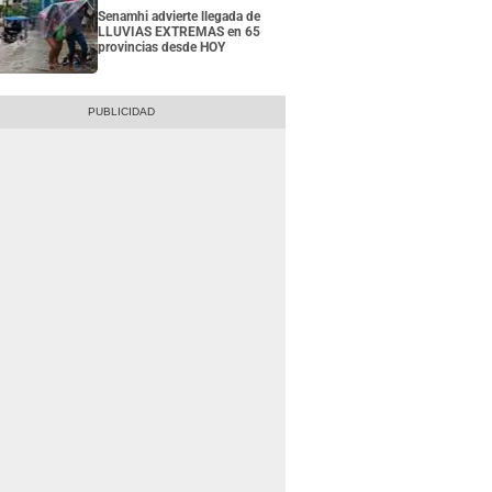
Senamhi advierte llegada de
LLUVIAS EXTREMAS en 65
provincias desde HOY