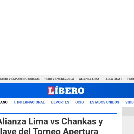
TARIO VS SPORTING CRISTAL
PERÚ VS VENEZUELA
ALIANZA LIMA
TABLA LIGA 1
FIC
UANO
F. INTERNACIONAL
DEPORTES
OCIO
ESTADOS UNIDOS
VIDE
Alianza Lima vs Chankas y
clave del Torneo Apertura