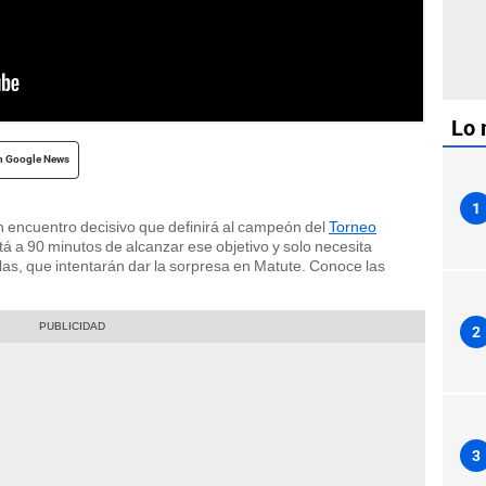
l Torneo Apertura 2026. | Foto: Composición LÍBERO.
Lo 
n Google News
1
 encuentro decisivo que definirá al campeón del
Torneo
stá a 90 minutos de alcanzar ese objetivo y solo necesita
as, que intentarán dar la sorpresa en Matute. Conoce las
2
3