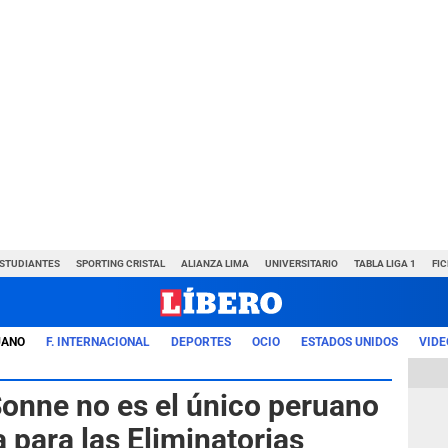
ESTUDIANTES
SPORTING CRISTAL
ALIANZA LIMA
UNIVERSITARIO
TABLA LIGA 1
FI
UANO
F. INTERNACIONAL
DEPORTES
OCIO
ESTADOS UNIDOS
VIDE
onne no es el único peruano
para las Eliminatorias