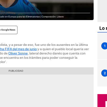
do en Europa para las Eliminatorias | Composición: Libero
Lo 
n Google News
ista, y a pesar de eso, fue uno de los ausentes en la última
1
ha FIFA del mes de junio
y a quien el pueblo local quería ver
ndo de
Oliver Sonne
, lateral derecho danés que cuenta con
 encuentra en los trámites para poder conseguir la
lor'.
2