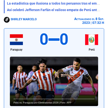
La estadística que ilusiona a todos los peruanos tras el empate 0-0 ante Paraguay
Así celebró Jefferson Farfán el valioso empate de Perú ante Paraguay en Eliminatorias
Actualizado el 8 Sep.
SHIRLEY MARCELO
2023 | 07:32 H
0
0
Paraguay
Perú
Perú vs. Paraguay por Eliminatorias 2026 | Foto: AFP