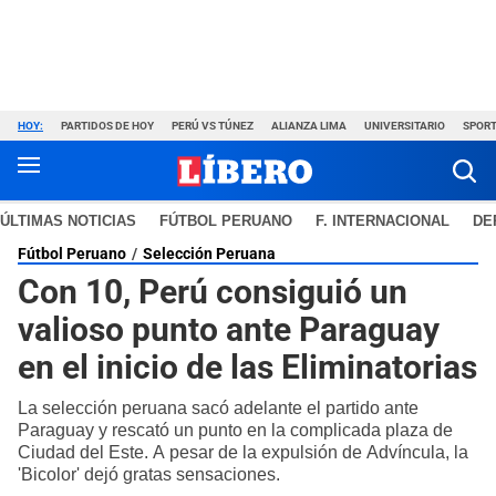
HOY:
PARTIDOS DE HOY
PERÚ VS TÚNEZ
ALIANZA LIMA
UNIVERSITARIO
SPORT
ÚLTIMAS NOTICIAS
FÚTBOL PERUANO
F. INTERNACIONAL
DE
Fútbol Peruano
Selección Peruana
Con 10, Perú consiguió un
valioso punto ante Paraguay
en el inicio de las Eliminatorias
La selección peruana sacó adelante el partido ante
Paraguay y rescató un punto en la complicada plaza de
Ciudad del Este. A pesar de la expulsión de Advíncula, la
'Bicolor' dejó gratas sensaciones.