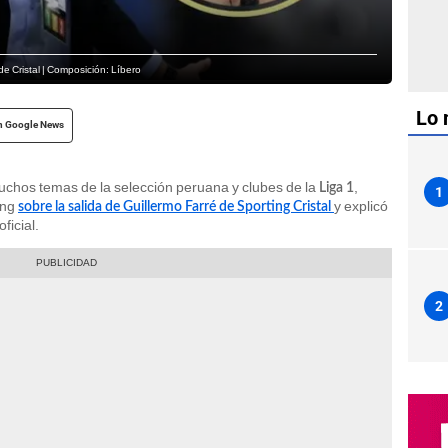
de Cristal | Composición: Líbero
Lo 
n Google News
uchos temas de la selección peruana y clubes de la
,
Liga 1
1
ing
y explicó
sobre la salida de Guillermo Farré de Sporting Crista
l
ficial.
2