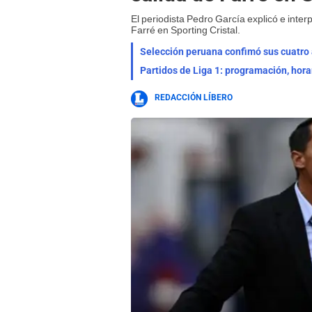
El periodista Pedro García explicó e inter
Farré en Sporting Cristal.
Selección peruana confimó sus cuatro a
Partidos de Liga 1: programación, hora
REDACCIÓN LÍBERO