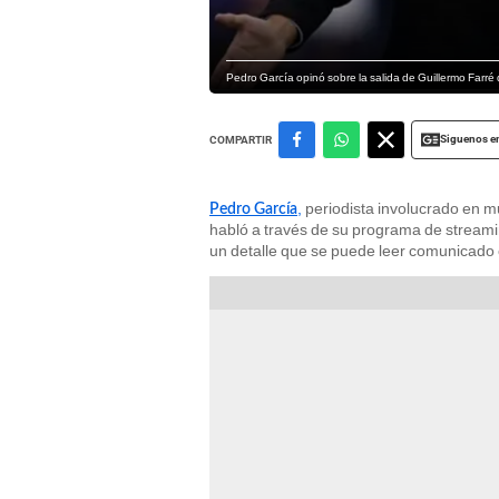
Pedro García opinó sobre la salida de Guillermo Farré 
Siguenos e
COMPARTIR
,
periodista involucrado en m
Pedro García
habló a través de su programa de stream
un detalle que se puede leer comunicado o