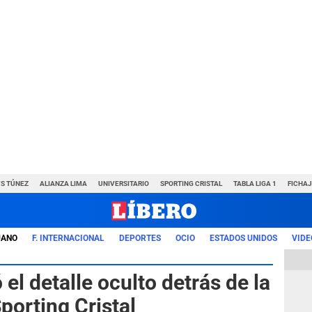
VS TÚNEZ
ALIANZA LIMA
UNIVERSITARIO
SPORTING CRISTAL
TABLA LIGA 1
FICHAJ
UANO
F. INTERNACIONAL
DEPORTES
OCIO
ESTADOS UNIDOS
VIDE
el detalle oculto detrás de la
porting Cristal