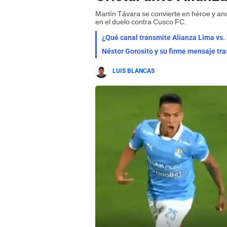
Martín Távara se convierte en héroe y ano
en el duelo contra Cusco FC.
¿Qué canal transmite Alianza Lima vs.
Néstor Gorosito y su firme mensaje tras
LUIS BLANCAS