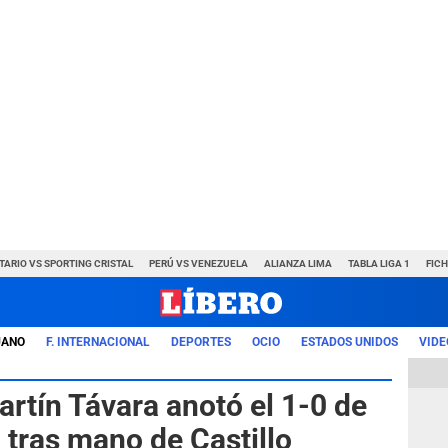
TARIO VS SPORTING CRISTAL
PERÚ VS VENEZUELA
ALIANZA LIMA
TABLA LIGA 1
FIC
UANO
F. INTERNACIONAL
DEPORTES
OCIO
ESTADOS UNIDOS
VIDE
artín Távara anotó el 1-0 de
a tras mano de Castillo