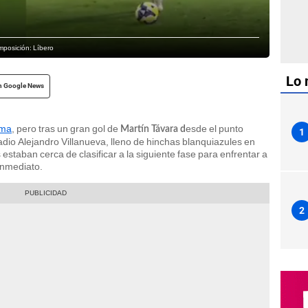
omposición: Líbero
Lo 
n Google News
ima
, pero tras un gran gol de
esde el punto
Martín Távara d
1
dio Alejandro Villanueva, lleno de hinchas blanquiazules en
staban cerca de clasificar a la siguiente fase para enfrentar a
inmediato.
2