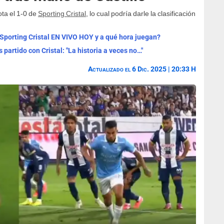
ta el 1-0 de
Sporting Cristal
, lo cual podría darle la clasificación
 Sporting Cristal EN VIVO HOY y a qué hora juegan?
 partido con Cristal: "La historia a veces no…"
Actualizado el 6 Dic. 2025 | 20:33 H