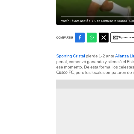
Martín Távara anotó el 1-0 de Cristal ante Alianza | C
Siguenos e
COMPARTIR
Sporting Cristal
pierde 1-2 ante
Alianza L
penal, comenzó ganando y silenció el Esta
ese momento. De esta forma, los celestes e
, pero los locales empataron de 
Cusco FC