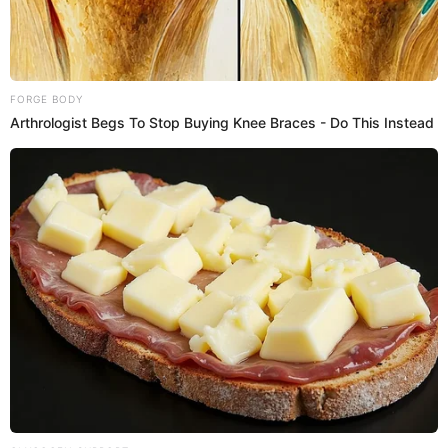
"En Europa hace mucho tiempo que soy hincha del Real
Madrid y, pues bueno aquí que lo ven bien (muestra una
camiseta). En Perú soy de Alianza Lima. Todo empezó por
la familia en Perú que me habló bastante de Alianza”
, dijo
el zaguero.
Jean Pierre Rhyner: trayectoria
Grasshopper (Suiza)