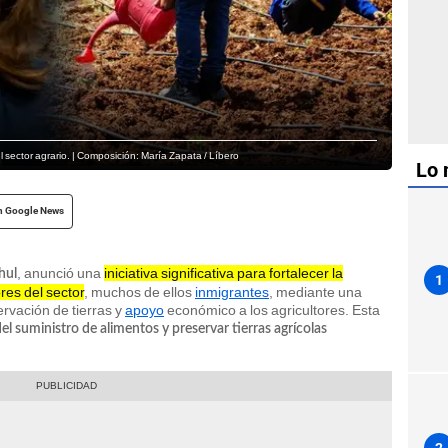
 sector agrario. | Composición: María Zapata / Líbero
Lo 
n Google News
, anunció una
iniciativa significativa para fortalecer la
hul
1
ores del sector
, muchos de ellos
inmigrantes
, mediante una
rvación de tierras y
apoyo
económico a los agricultores. Esta
del suministro de alimentos y preservar tierras agrícolas