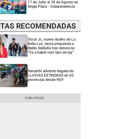
17 de Julio al 30 de Agosto en
Mega Plaza - Independencia
TAS RECOMENDADAS
Óscar Jr., nuevo dueño de La
Bella Luz, lanza propuesta a
Naldy Saldaña tras denuncia:
“Va a haber otro tipo de ley”
Senamhi advierte llegada de
LLUVIAS EXTREMAS en 65
provincias desde HOY