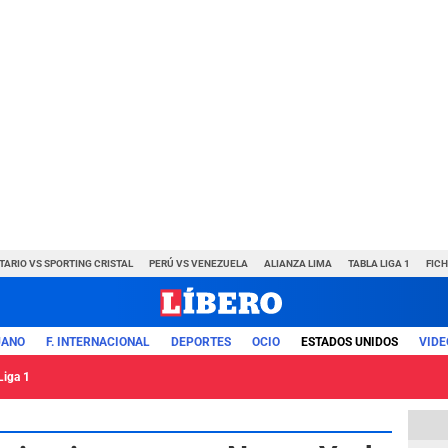
TARIO VS SPORTING CRISTAL
PERÚ VS VENEZUELA
ALIANZA LIMA
TABLA LIGA 1
FIC
UANO
F. INTERNACIONAL
DEPORTES
OCIO
ESTADOS UNIDOS
VIDE
Liga 1