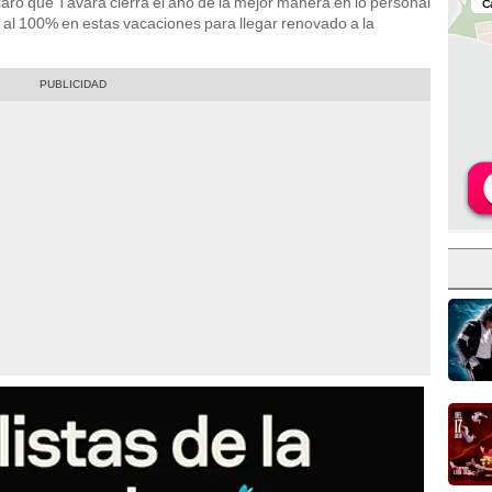
laro que Távara cierra el año de la mejor manera en lo personal
a al 100% en estas vacaciones para llegar renovado a la