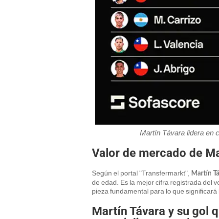
Martín Távara lidera en 
Valor de mercado de Ma
Según el portal "Transfermarkt",
Martín Tá
de edad. Es la mejor cifra registrada del v
pieza fundamental para lo que significará
Martín Távara y su gol 