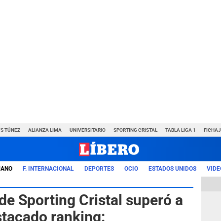
VS TÚNEZ
ALIANZA LIMA
UNIVERSITARIO
SPORTING CRISTAL
TABLA LIGA 1
FICHAJ
UANO
F. INTERNACIONAL
DEPORTES
OCIO
ESTADOS UNIDOS
VIDE
 de Sporting Cristal superó a
stacado ranking: