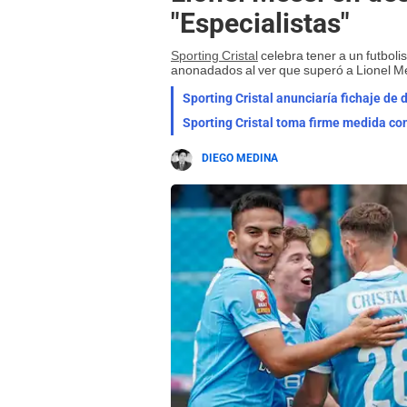
"Especialistas"
Sporting Cristal
celebra tener a un futbol
anonadados al ver que superó a Lionel Me
Sporting Cristal anunciaría fichaje de
Sporting Cristal toma firme medida con
DIEGO MEDINA