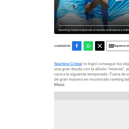
Sporting Cristal sorprende al mundo al destacar a futbo
Siguenos e
COMPARTIR
Sporting Cristal
no logró conseguir los obje
una gran deuda con la afición 'rimense', p
cara a la siguiente temporada. Fuera de e
de gran manera en reconocido ranking la
.
Messi