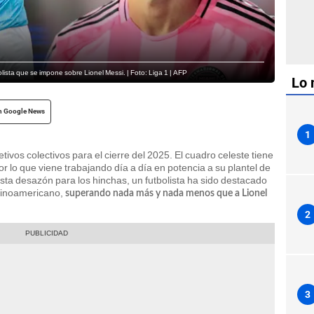
lista que se impone sobre Lionel Messi. | Foto: Liga 1 | AFP
Lo 
n Google News
1
tivos colectivos para el cierre del 2025. El cuadro celeste tiene
or lo que viene trabajando día a día en potencia a su plantel de
sta desazón para los hinchas, un futbolista ha sido destacado
tinoamericano,
superando nada más y nada menos que a Lionel
2
3