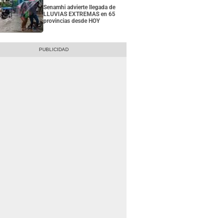
Senamhi advierte llegada de
LLUVIAS EXTREMAS en 65
provincias desde HOY