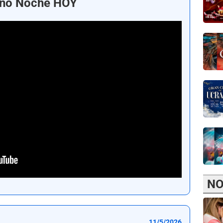
ano Noche HOY
NO
11/5/2026