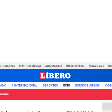
ESTUDIANTES
SPORTING CRISTAL
ALIANZA LIMA
UNIVERSITARIO
TABLA LIGA 1
FI
UANO
F. INTERNACIONAL
DEPORTES
OCIO
ESTADOS UNIDOS
VIDE
lausura