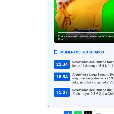
Conoce en vivo los últimos resultados del sorteo
Cruz
MOMENTOS DESTACADOS
Resultados del Sinuano Noc
22:34
lunes 11 de mayo:
| 
5 4 8 4
A qué hora juega Sinuano N
18:34
mayo se juega desde las
10:
adquirir tu boleto ganador. ¡S
Resultados del Sinuano Día
15:07
11 de mayo:
| La Qui
0 8 9 2