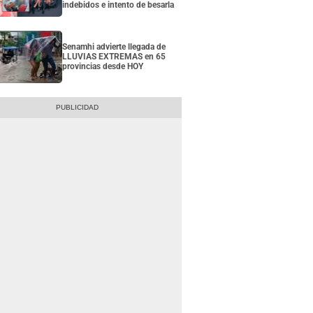
indebidos e intento de besarla
Senamhi advierte llegada de
LLUVIAS EXTREMAS en 65
provincias desde HOY