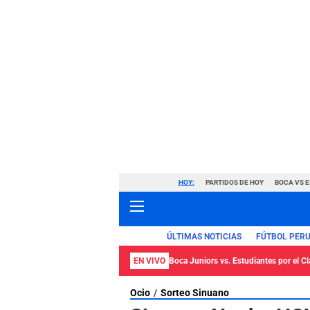
HOY:
PARTIDOS DE HOY
BOCA VS 
ÚLTIMAS NOTICIAS
FÚTBOL PER
EN VIVO
Boca Juniors vs. Estudiantes por el C
Ocio
Sorteo Sinuano