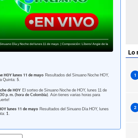
 Sinuano Día y Noche del lunes 11 de mayo. | Composición: Líbero/ Angie de la
Lo 
1
he HOY lunes 11 de mayo
Resultados del Sinuano Noche HOY,
La Quinta:
.
5
oche de HOY
El sorteo de Sinuano Noche de HOY, lunes 11 de
. Aún tienes varias horas para
30 p. m. (hora de Colombia)
uerte!
2
 HOY lunes 11 de mayo
Resultados del Sinuano Día HOY, lunes
nta:
.
1