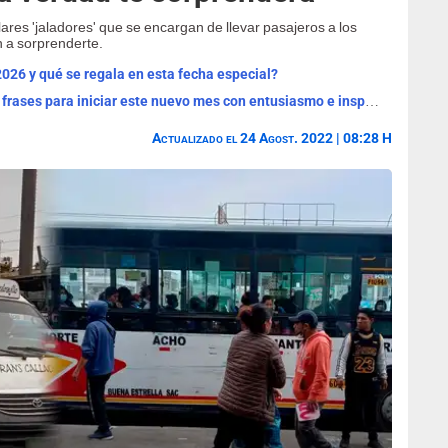
es 'jaladores' que se encargan de llevar pasajeros a los
n a sorprenderte.
2026 y qué se regala en esta fecha especial?
¡Bienvenido, agosto 2026! Las mejores frases para iniciar este nuevo mes con entusiasmo e inspiración
Actualizado el 24 Agost. 2022 | 08:28 H