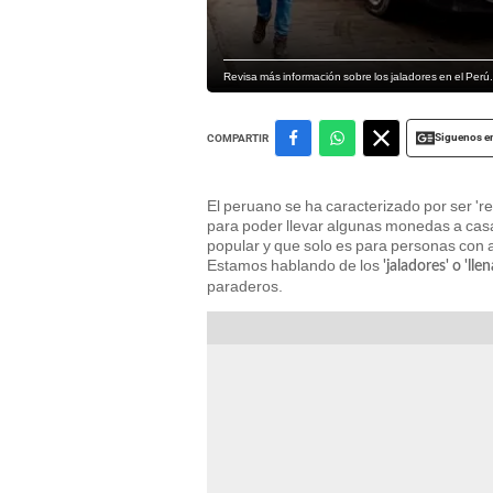
Revisa más información sobre los jaladores en el Perú
Siguenos e
COMPARTIR
El peruano se ha caracterizado por ser '
para poder llevar algunas monedas a casa
popular y que solo es para personas con 
Estamos hablando de los
'jaladores' o 'll
paraderos.