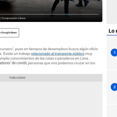
. | Composición Líbero
Lo 
n Google News
recursero', pues en tiempos de desempleos busca algún oficio
1
. Existe un trabajo
relacionado al transporte público
muy
amplio conocimientos de las rutas o paraderos en Lima.
personas que nos podemos cruzar en los
enadores' de combi,
2