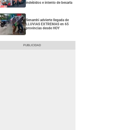
indebidos e intento de besarla
Senamhi advierte llegada de
LLUVIAS EXTREMAS en 65
provincias desde HOY