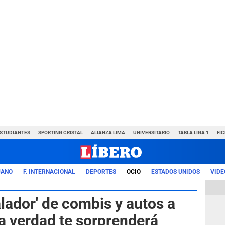
ESTUDIANTES
SPORTING CRISTAL
ALIANZA LIMA
UNIVERSITARIO
TABLA LIGA 1
FI
UANO
F. INTERNACIONAL
DEPORTES
OCIO
ESTADOS UNIDOS
VIDE
lador' de combis y autos a
La verdad te sorprenderá