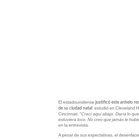
El estadounidense
justificó este anhelo re
: estudió en Cleveland H
de su ciudad natal
Cincinnati. "
Crecí aquí abajo. Daría lo qu
estuviera loco. No creo que jamás le hub
en la entrevista.
A pesar de sus expectativas, el desenlace 