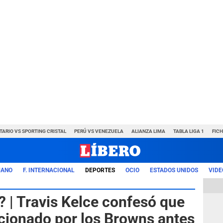
TARIO VS SPORTING CRISTAL
PERÚ VS VENEZUELA
ALIANZA LIMA
TABLA LIGA 1
FIC
UANO
F. INTERNACIONAL
DEPORTES
OCIO
ESTADOS UNIDOS
VIDE
? | Travis Kelce confesó que
ccionado por los Browns antes