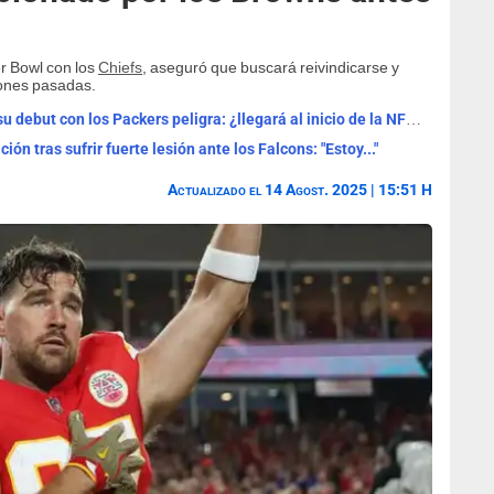
er Bowl con los
Chiefs
, aseguró que buscará reivindicarse y
iones pasadas.
Jordan Love pasará por el quirófano y su debut con los Packers peligra: ¿llegará al inicio de la NFL?
ón tras sufrir fuerte lesión ante los Falcons: "Estoy..."
Actualizado el 14 Agost. 2025 | 15:51 H