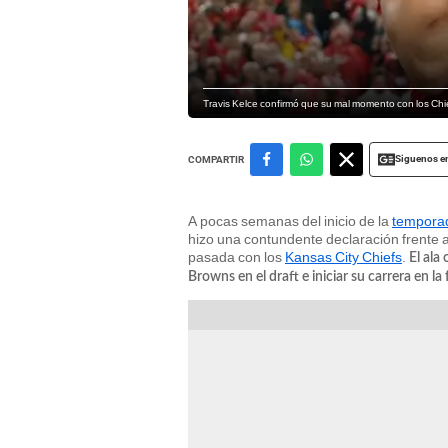
Travis Kelce confirmó que su mal momento con los Chie
Siguenos e
COMPARTIR
A pocas semanas del inicio de la
temporad
hizo una contundente declaración frente 
pasada con los
Kansas City Chiefs
.
El ala
Browns en el draft e iniciar su carrera en la