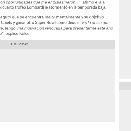
eron oportunidades que me entusiasmaron...
", afirmó el ala
el cuarto trofeo Lombardi le atormentó en la temporada baja.
 aseguró que se encuentra mejor mentalmente
y su objetivo
. "
Es lo único que
s Chiefs y ganar otro Super Bowl como deuda
te, tengo una motivación renovada para presentarme este año
po
", explicó Kelce.