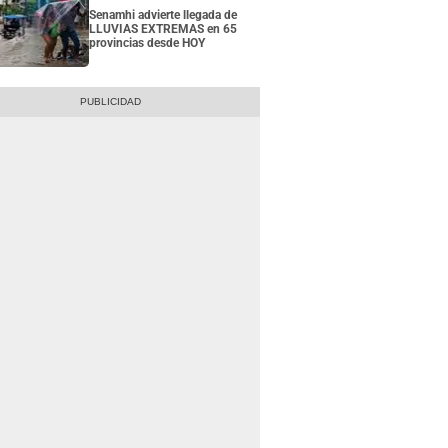
Senamhi advierte llegada de
LLUVIAS EXTREMAS en 65
provincias desde HOY