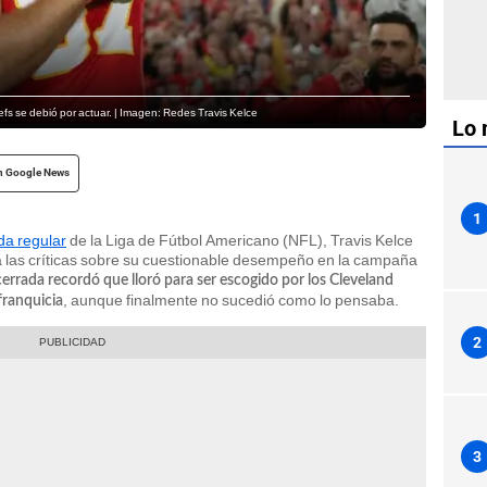
fs se debió por actuar. | Imagen: Redes Travis Kelce
Lo 
n Google News
1
a regular
de la Liga de Fútbol Americano (NFL), Travis Kelce
a las críticas sobre su cuestionable desempeño en la campaña
 cerrada recordó que lloró para ser escogido por los Cleveland
, aunque finalmente no sucedió como lo pensaba.
 franquicia
2
3