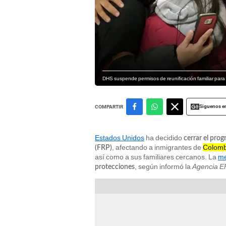
DHS suspende permisos de reunificación familiar para 
Siguenos e
COMPARTIR
Estados Unidos
ha decidido
cerrar el prog
, afectando a inmigrantes de
Colombi
(FRP)
así como a sus familiares cercanos. La
me
, según informó la
Agencia E
protecciones