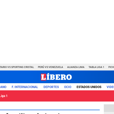
TARIO VS SPORTING CRISTAL
PERÚ VS VENEZUELA
ALIANZA LIMA
TABLA LIGA 1
FIC
UANO
F. INTERNACIONAL
DEPORTES
OCIO
ESTADOS UNIDOS
VIDE
Liga 1