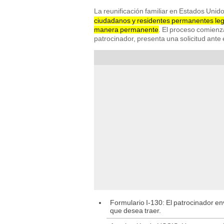
La reunificación familiar en Estados Unid
ciudadanos y residentes permanentes legal
manera permanente
. El proceso comienz
patrocinador, presenta una solicitud ante
Formulario I-130: El patrocinador env
que desea traer.