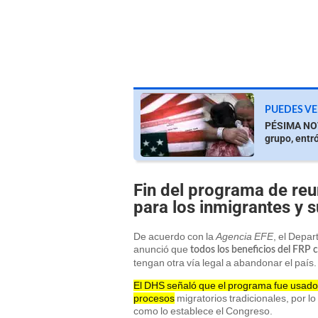
PUEDES VE
PÉSIMA NOTI
grupo, entró
Fin del programa de reun
para los inmigrantes y s
De acuerdo con la
Agencia EFE
, el Depa
anunció que
todos los beneficios del FRP 
tengan otra vía legal a abandonar el país.
El DHS señaló que el programa fue usado 
procesos
migratorios tradicionales, por l
como lo establece el Congreso.