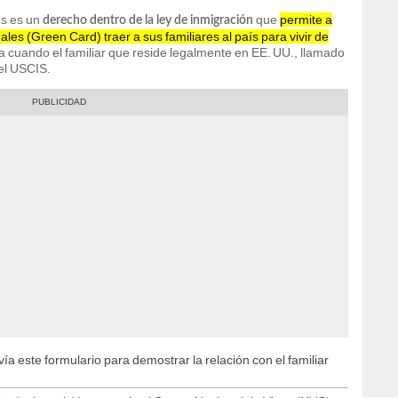
os es un
que
permite a
derecho dentro de la ley de inmigración
es (Green Card) traer a sus familiares al país para vivir de
a cuando el familiar que reside legalmente en EE. UU., llamado
 el USCIS.
ía este formulario para demostrar la relación con el familiar