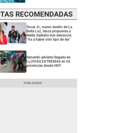
TAS RECOMENDADAS
Óscar Jr., nuevo dueño de La
Bella Luz, lanza propuesta a
Naldy Saldaña tras denuncia:
“Va a haber otro tipo de ley”
Senamhi advierte llegada de
LLUVIAS EXTREMAS en 65
provincias desde HOY