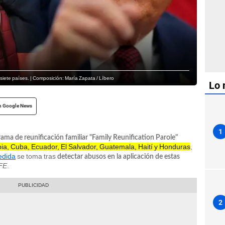
siete países. | Composición: María Zapata / Líbero
Lo 
n Google News
1
rama de reunificación familiar "Family Reunification Parole"
a, Cuba, Ecuador, El Salvador, Guatemala, Haití y Honduras
,
dida
se toma tras
detectar abusos en la aplicación de estas
FE
.
2