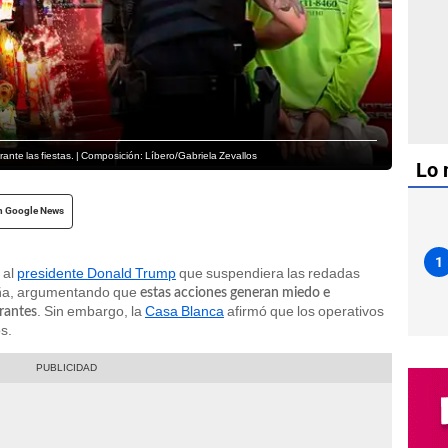
nte las fiestas. | Composición: Líbero/Gabriela Zevallos
Lo 
n Google News
1
 al
presidente Donald Trump
que suspendiera las redadas
eña, argumentando que
estas acciones generan miedo e
. Sin embargo, la
Casa Blanca
afirmó que los operativos
grantes
s.