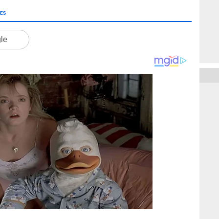
ES
gle