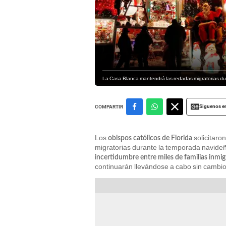
La Casa Blanca mantendrá las redadas migratorias dura
Siguenos e
COMPARTIR
Los
solicitaron
obispos católicos de Florida
migratorias durante la temporada navid
incertidumbre entre miles de familias inmi
continuarán llevándose a cabo sin cambio