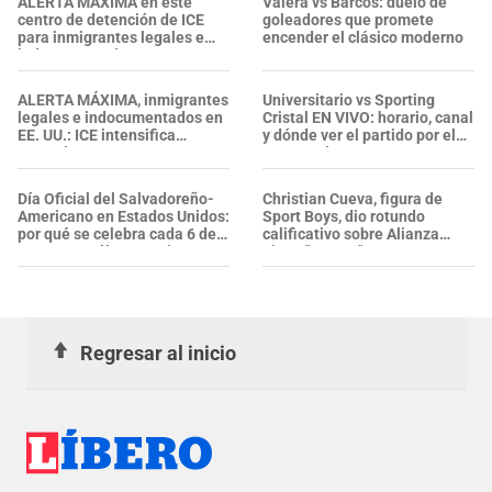
ALERTA MÁXIMA en este
Valera vs Barcos: duelo de
centro de detención de ICE
goleadores que promete
para inmigrantes legales e
encender el clásico moderno
indocumentados en EE. UU.:
SALVADOREÑO falleció tras
sufrir una "emergencia
ALERTA MÁXIMA, inmigrantes
Universitario vs Sporting
médica"
legales e indocumentados en
Cristal EN VIVO: horario, canal
EE. UU.: ICE intensifica
y dónde ver el partido por el
operativos en aeropuertos y
Torneo Clausura 2026
arresta a NUMEROSOS
EXTRANJEROS en un solo día
Día Oficial del Salvadoreño-
Christian Cueva, figura de
Americano en Estados Unidos:
Sport Boys, dio rotundo
por qué se celebra cada 6 de
calificativo sobre Alianza
agosto y cuál es su origen
Lima: "Es un..."
Regresar al inicio