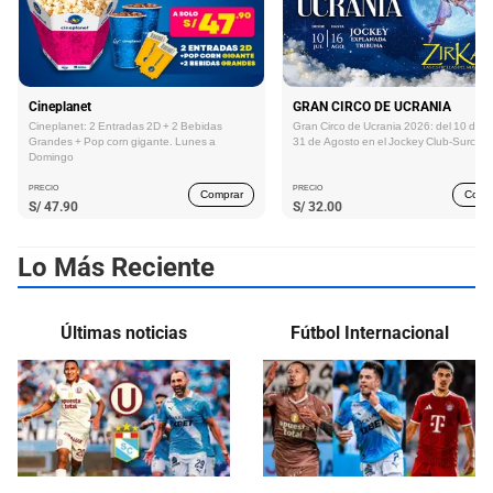
Cineplanet
GRAN CIRCO DE UCRANIA
Cineplanet: 2 Entradas 2D + 2 Bebidas
Gran Circo de Ucrania 2026: del 10 de Ju
Grandes + Pop corn gigante. Lunes a
31 de Agosto en el Jockey Club-Surco
Domingo
PRECIO
PRECIO
Comprar
Comp
S/
47.90
S/
32.00
Lo Más Reciente
Últimas noticias
Fútbol Internacional