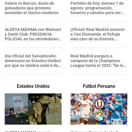
Valera vs Barcos: duelo de
Partidos de hoy, viernes 7 de
goleadores que promete
agosto: programación,
encender el clásico moderno
horarios y canales para ver
fútbol GRATIS
ALERTA MÁXIMA con Walmart
¡Oficial! Real Madrid anunció
y Sam's Club: PRESENCIA
a Yan Diomande, el fichaje
POLICIAL en los alrededores
más caro de su historia:
de los establecimientos en
¿Cuánto pagó?
esta zona, ¿se confirmaron
heridos?
Día Oficial del Salvadoreño-
Real Madrid asegura a
Americano en Estados Unidos:
campeón de la Champions
por qué se celebra cada 6 de
League hasta el 2032: "De los
agosto y cuál es su origen
jugadores más importantes"
Estados Unidos
Fútbol Peruano