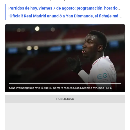
Partidos de hoy, viernes 7 de agosto: programación, horarios y canales para ver fútbol GRATIS
¡Oficial! Real Madrid anunció a Yan Diomande, el fichaje más caro de su historia: ¿Cuánto pagó?
Silas Wamangituka reveló que su nombre real es Silas Katompa Mvumpa | EFE