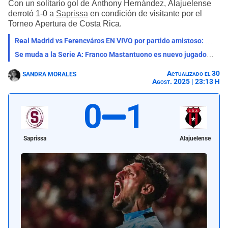
Con un solitario gol de Anthony Hernández, Alajuelense
derrotó 1-0 a
Saprissa
en condición de visitante por el
Torneo Apertura de Costa Rica.
Real Madrid vs Ferencváros EN VIVO por partido amistoso: qué canal lo transmite, horario y pronóstico
Se muda a la Serie A: Franco Mastantuono es nuevo jugador de la Fiorentina de Italia
Actualizado el 30
SANDRA MORALES
Agost. 2025 | 23:13 H
0
1
Saprissa
Alajuelense