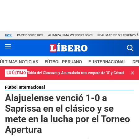
HOY:
PARTIDOS DE HOY
ALIANZA LIMA VS SPORT BOYS
REAL MADRID VS FERENCV
ÚLTIMAS NOTICIAS
FÚTBOL PERUANO
F. INTERNACIONAL
DE
LO ÚLTIMO
Tabla del Clausura y Acumulado tras empate de 'U' y Cristal
Fútbol Internacional
Alajuelense venció 1-0 a
Saprissa en el clásico y se
mete en la lucha por el Torneo
Apertura