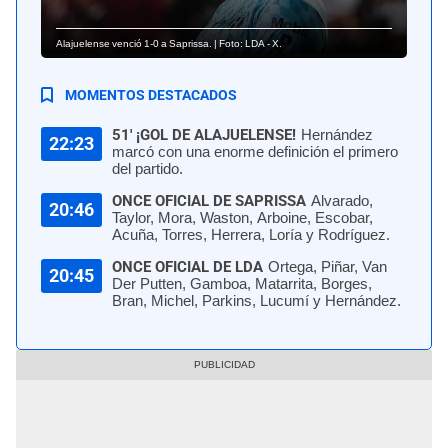
Alajuelense venció 1-0 a Saprissa. | Foto: LDA - X.
MOMENTOS DESTACADOS
51' ¡GOL DE ALAJUELENSE!
Hernández
22:23
marcó con una enorme definición el primero
del partido.
ONCE OFICIAL DE SAPRISSA
Alvarado,
20:46
Taylor, Mora, Waston, Arboine, Escobar,
Acuña, Torres, Herrera, Loría y Rodríguez.
ONCE OFICIAL DE LDA
Ortega, Piñar, Van
20:45
Der Putten, Gamboa, Matarrita, Borges,
Bran, Michel, Parkins, Lucumí y Hernández.