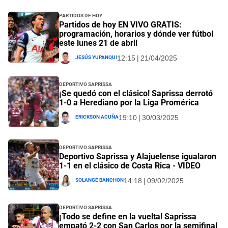
Partidos de Hoy
Partidos de hoy EN VIVO GRATIS:
programación, horarios y dónde ver fútbol
este lunes 21 de abril
Jesús Yupanqui
12:15 | 21/04/2025
Deportivo Saprissa
¡Se quedó con el clásico! Saprissa derrotó
1-0 a Herediano por la Liga Promérica
Erickson Acuña
19:10 | 30/03/2025
Deportivo Saprissa
Deportivo Saprissa y Alajuelense igualaron
1-1 en el clásico de Costa Rica - VIDEO
Solange Banchon
14:18 | 09/02/2025
Deportivo Saprissa
¡Todo se define en la vuelta! Saprissa
empató 2-2 con San Carlos por la semifinal