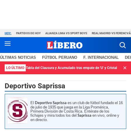
HOY:
PARTIDOS DE HOY
ALIANZA LIMA VS SPORT BOYS
REAL MADRID VS FERENCV
ÚLTIMAS NOTICIAS
FÚTBOL PERUANO
F. INTERNACIONAL
DE
LO ÚLTIMO
Tabla del Clausura y Acumulado tras empate de 'U' y Cristal
Deportivo Saprissa
El
es un club de fútbol fundado el 16
Deportivo Saprissa
de julio de 1935 que juega en la Liga Promérica,
Primera División de Costa Rica. Entérate de los
fichajes y mira todos los del
en vivo, online y
Saprissa
en directo.