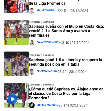
de la Liga Promerica
Mauricio Ubillus
22:51 | 06/12/2024
Deportivo Saprissa
Saprissa sueña con el título en Costa Rica:
venció 2-1 a Santa Ana y avanzó a
semifinales
Solange Banchon
18:40 | 01/12/2024
Deportivo Saprissa
Saprissa ganó 1-0 a Liberia y recuperó la
segunda posición en la tabla
Erickson Acuña
23:12 | 28/11/2024
Deportivo Saprissa
¿Cómo quedó Saprissa vs. Alajuelense en
el clásico de Costa Rica por la Liga
Pormerica?
Shirley Marcelo
23:14 | 02/11/2024