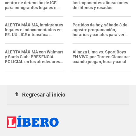
centro de detención de ICE
los imponentes alineaciones
para inmigrantes legales e
de íntimos y rosados
indocumentados en EE. UU.:
SALVADOREÑO falleció tras
sufrir una "emergencia
ALERTA MÁXIMA, inmigrantes
Partidos de hoy, sábado 8 de
médica"
legales e indocumentados en
agosto: programación,
EE. UU.: ICE intensifica
horarios y canales para ver
operativos en aeropuertos y
fútbol EN VIVO
arresta a NUMEROSOS
EXTRANJEROS en un solo día
ALERTA MÁXIMA con Walmart
Alianza Lima vs. Sport Boys
y Sam's Club: PRESENCIA
EN VIVO por Torneo Clausura:
POLICIAL en los alrededores
cuándo juegan, hora y canal
de los establecimientos en
esta zona, ¿se confirmaron
heridos?
Regresar al inicio