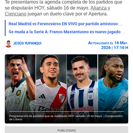
Te presentamos la agenda completa de los partidos que
se disputarán HOY, sábado 16 de mayo.
Alianza y
Cienciano
juegan un duelo clave por el Apertura.
Real Madrid vs Ferencváros EN VIVO por partido amistoso: qué canal lo transmite, horario y pronóstico
Se muda a la Serie A: Franco Mastantuono es nuevo jugador de la Fiorentina de Italia
Actualizado el 16 May.
JESÚS YUPANQUI
2026 | 17:16 H
Programación de partidos que se realizarán HOY sábado 16 de mayo. | Composición
de Líbero