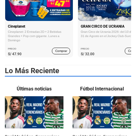
Cineplanet
GRAN CIRCO DE UCRANIA
Cineplanet: 2 Entradas 2D + 2 Bebidas
Gran Circo de Ucrania 2026: del 10 de Ju
Grandes + Pop corn gigante. Lunes a
31 de Agosto en el Jockey Club-Surco
Domingo
PRECIO
PRECIO
Comprar
Comp
S/
47.90
S/
32.00
Lo Más Reciente
Últimas noticias
Fútbol Internacional