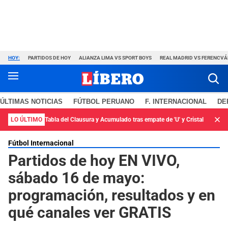
HOY:
PARTIDOS DE HOY
ALIANZA LIMA VS SPORT BOYS
REAL MADRID VS FERENCV
ÚLTIMAS NOTICIAS
FÚTBOL PERUANO
F. INTERNACIONAL
DE
LO ÚLTIMO
Tabla del Clausura y Acumulado tras empate de 'U' y Cristal
Fútbol Internacional
Partidos de hoy EN VIVO,
sábado 16 de mayo:
programación, resultados y en
qué canales ver GRATIS