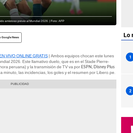
rtido amistoso previo al Mundial 2026. | Foto: AFP
Lo 
n Google News
te EN VIVO ONLINE GRATIS
| Ambos equipos chocan este lunes
1
ndial 2026. Este llamativo duelo, que es en el Stade Pierre-
(hora peruana) y la transmisión de TV va por
ESPN, Disney Plus
a minuto, las incidencias, los goles y el resumen por Libero.pe.
2