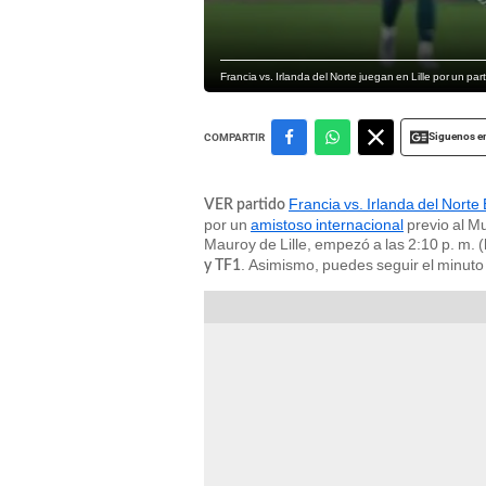
Francia vs. Irlanda del Norte juegan en Lille por un pa
Siguenos e
COMPARTIR
Francia vs. Irlanda del Nor
VER partido
por un
amistoso internacional
previo al Mu
Mauroy de Lille, empezó a las 2:10 p. m. 
. Asimismo, puedes seguir el minuto 
y TF1