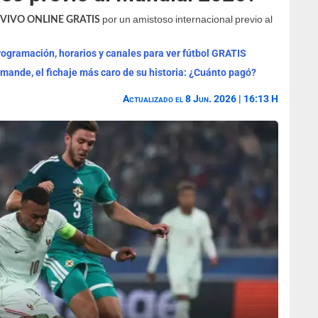
por un amistoso internacional previo al
 EN VIVO ONLINE GRATIS
programación, horarios y canales para ver fútbol GRATIS
omande, el fichaje más caro de su historia: ¿Cuánto pagó?
Actualizado el 8 Jun. 2026 | 16:13 H