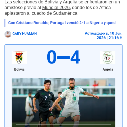
Las selecciones de Bolivia y Argelia se enfrentaron en un
amistoso previo al
Mundial 2026
, donde los de África
aplastaron al cuadro de Sudamérica.
Con Cristiano Ronaldo, Portugal venció 2-1 a Nigeria y quedó listo para el Mundial 2026
Actualizado el 10 Jun.
GARY HUAMAN
2026 | 21:16 H
0
4
Bolivia
Argelia