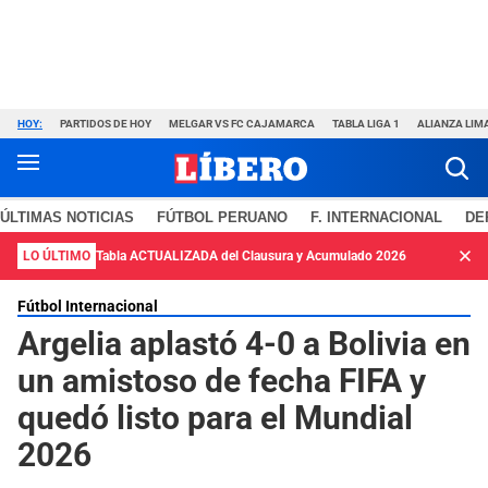
HOY:
PARTIDOS DE HOY
MELGAR VS FC CAJAMARCA
TABLA LIGA 1
ALIANZA LIM
ÚLTIMAS NOTICIAS
FÚTBOL PERUANO
F. INTERNACIONAL
DE
LO ÚLTIMO
Tabla ACTUALIZADA del Clausura y Acumulado 2026
Fútbol Internacional
Argelia aplastó 4-0 a Bolivia en
un amistoso de fecha FIFA y
quedó listo para el Mundial
2026