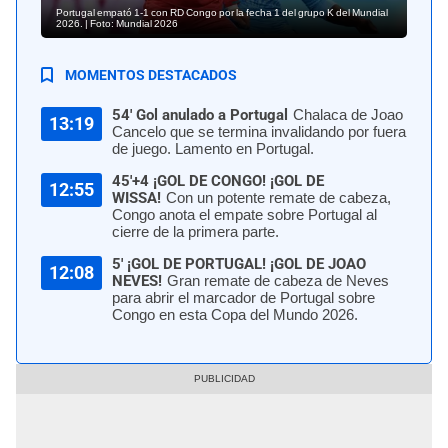
Portugal empató 1-1 con RD Congo por la fecha 1 del grupo K del Mundial
2026. | Foto: Mundial 2026
MOMENTOS DESTACADOS
54' Gol anulado a Portugal
Chalaca de Joao
13:19
Cancelo que se termina invalidando por fuera
de juego. Lamento en Portugal.
45'+4 ¡GOL DE CONGO! ¡GOL DE
12:55
WISSA!
Con un potente remate de cabeza,
Congo anota el empate sobre Portugal al
cierre de la primera parte.
5' ¡GOL DE PORTUGAL! ¡GOL DE JOAO
12:08
NEVES!
Gran remate de cabeza de Neves
para abrir el marcador de Portugal sobre
Congo en esta Copa del Mundo 2026.