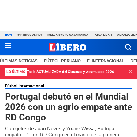
HOY:
PARTIDOS DE HOY
MELGAR VS FC CAJAMARCA
TABLA LIGA 1
ALIANZA LIM
ÚLTIMAS NOTICIAS
FÚTBOL PERUANO
F. INTERNACIONAL
DE
LO ÚLTIMO
Tabla ACTUALIZADA del Clausura y Acumulado 2026
Fútbol Internacional
Portugal debutó en el Mundial
2026 con un agrio empate ante
RD Congo
Con goles de Joao Neves y Yoane Wissa,
Portugal
empató 1-1 con RD Congo
en el marco de la primera