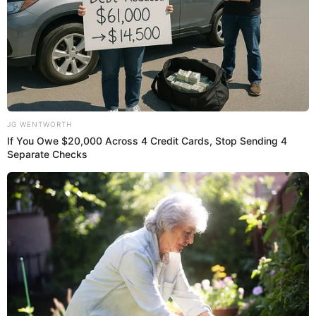
Equipos
PJ
DG
Puntos
1. Coquimbo Unido
5
+3
10
2. Deportes Tolima
5
1
7
3. Universitario
5
-1
5
4. Nacional
5
-3
5
Programación de la fecha 5 del Grupo
B de la Copa Libertadores
Martes 19 de mayo
5.00 p. m. | Coquimbo Unido 3-0 Deportes
Tolima - Estadio Municipal Francisco Sánchez
Rumoroso.