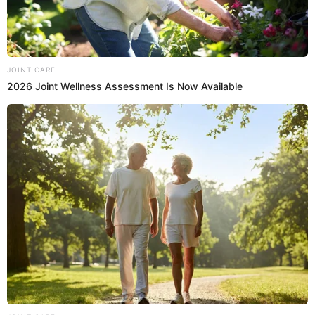
Miércoles 20 de mayo