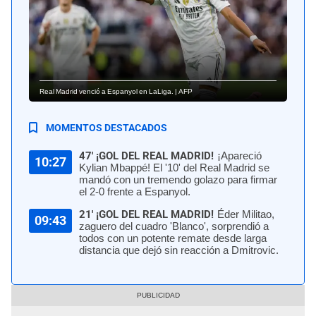
Real Madrid venció a Espanyol en LaLiga. | AFP
MOMENTOS DESTACADOS
47' ¡GOL DEL REAL MADRID!
¡Apareció
10:27
Kylian Mbappé! El '10' del Real Madrid se
mandó con un tremendo golazo para firmar
el 2-0 frente a Espanyol.
21' ¡GOL DEL REAL MADRID!
Éder Militao,
09:43
zaguero del cuadro 'Blanco', sorprendió a
todos con un potente remate desde larga
distancia que dejó sin reacción a Dmitrovic.