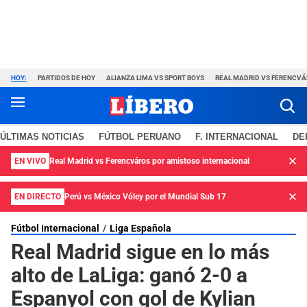
HOY:
PARTIDOS DE HOY
ALIANZA LIMA VS SPORT BOYS
REAL MADRID VS FERENCV
ÚLTIMAS NOTICIAS
FÚTBOL PERUANO
F. INTERNACIONAL
DE
EN VIVO
Real Madrid vs Ferencváros por amistoso internacional
EN DIRECTO
Perú vs México Vóley por el Mundial Sub 17
Fútbol Internacional
Liga Española
Real Madrid sigue en lo más
alto de LaLiga: ganó 2-0 a
Espanyol con gol de Kylian