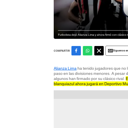
Futbolista dejó Alianza Lima y ahora firmó con clásico 
Siguenos e
COMPARTIR
Alianza Lima
ha tenido jugadores que no lo
paso en las divisiones menores. A pesar de
algunos han firmado por su clásico rival.
E
blanquiazul ahora jugará en Deportivo Mu