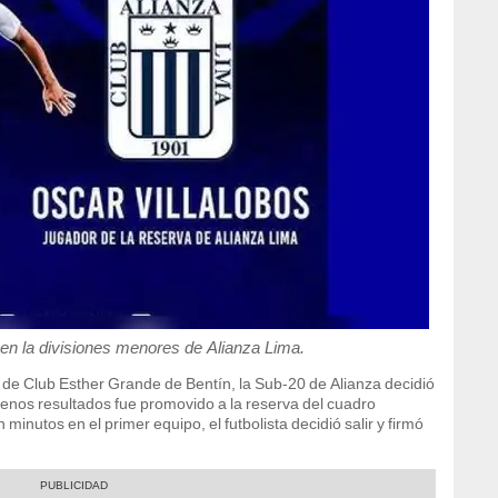
 en la divisiones menores de Alianza Lima.
de Club Esther Grande de Bentín, la Sub-20 de Alianza decidió
buenos resultados fue promovido a la reserva del cuadro
minutos en el primer equipo, el futbolista decidió salir y firmó