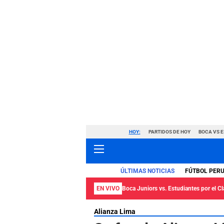
HOY:
PARTIDOS DE HOY
BOCA VS 
ÚLTIMAS NOTICIAS
FÚTBOL PER
EN VIVO
Boca Juniors vs. Estudiantes por el C
Alianza Lima