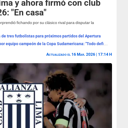
ima y ahora firmó con club
26: "En casa"
rprendió fichando por su clásico rival para disputar la
 de tres futbolistas para próximos partidos del Apertura
Se fue de Alianza Lima y ahora jugará por equipo campeón de la Copa Sudamericana: "Todo definido"
Actualizado el 16 Mar. 2026 | 17:14 H