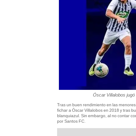
Óscar Villalobos jugó
Tras un buen rendimiento en las menores 
fichar a Óscar Villalobos en 2018 y tras 
blanquiazul. Sin embargo, al no contar con 
por Santos FC.