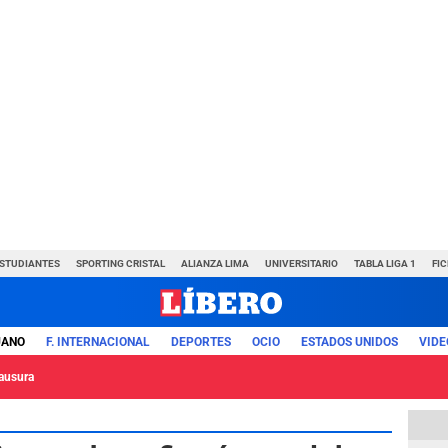
ESTUDIANTES
SPORTING CRISTAL
ALIANZA LIMA
UNIVERSITARIO
TABLA LIGA 1
FI
UANO
F. INTERNACIONAL
DEPORTES
OCIO
ESTADOS UNIDOS
VIDE
lausura