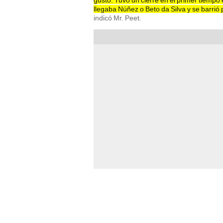
gustó. Tuvo un cierre en el primer tiempo
llegaba Núñez o Beto da Silva y se barrió 
indicó Mr. Peet.