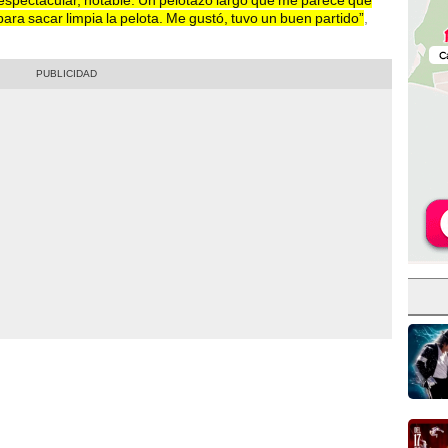
 espectacular, notable. Un pelotazo largo que me parece que
para sacar limpia la pelota. Me gustó, tuvo un buen partido”
,