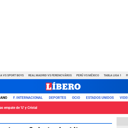
A VS SPORT BOYS
REAL MADRID VS FERENCVÁROS
PERÚ VS MÉXICO
TABLA LIGA 1
F
UANO
F. INTERNACIONAL
DEPORTES
OCIO
ESTADOS UNIDOS
VIDE
s empate de 'U' y Cristal