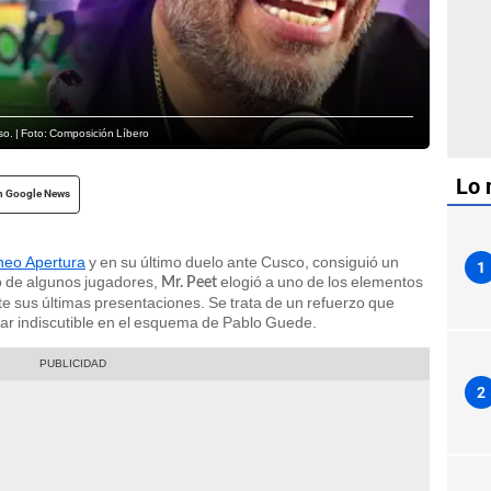
so. | Foto: Composición Líbero
Lo 
n Google News
neo Apertura
y en su último duelo ante Cusco, consiguió un
1
o de algunos jugadores,
elogió a uno de los elementos
Mr. Peet
e sus últimas presentaciones. Se trata de un refuerzo que
ular indiscutible en el esquema de Pablo Guede.
2