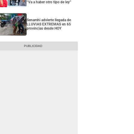
“Va a haber otro tipo de ley”
Senamhi advierte llegada de
LLUVIAS EXTREMAS en 65
provincias desde HOY