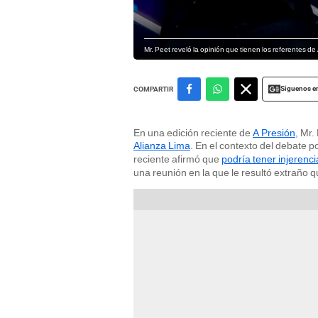
Mr. Peet reveló la opinión que tienen los referentes d
Siguenos e
COMPARTIR
En una edición reciente de
A Presión
, Mr.
Alianza Lima
. En el contexto del debate p
reciente afirmó que
podría tener injerenci
una reunión en la que le resultó extraño qu