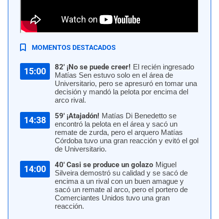
Universitario igualó 0-0 con Comerciantes Unidos por la fecha 8 del Torneo
Apertura 2026 de la Liga 1 Perú. | Foto: Comerciantes Unidos - Facebook
MOMENTOS DESTACADOS
82' ¡No se puede creer!
El recién ingresado
15:00
Matías Sen estuvo solo en el área de
Universitario, pero se apresuró en tomar una
decisión y mandó la pelota por encima del
arco rival.
59' ¡Atajadón!
Matías Di Benedetto se
14:38
encontró la pelota en el área y sacó un
remate de zurda, pero el arquero Matías
Córdoba tuvo una gran reacción y evitó el gol
de Universitario.
40' Casi se produce un golazo
Miguel
14:00
Silveira demostró su calidad y se sacó de
encima a un rival con un buen amague y
sacó un remate al arco, pero el portero de
Comerciantes Unidos tuvo una gran
reacción.