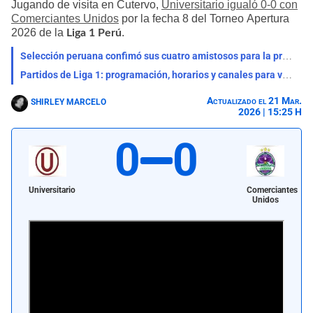
Jugando de visita en Cutervo,
Universitario igualó 0-0 con
Comerciantes Unidos
por la fecha 8 del Torneo Apertura
2026 de la
.
Liga 1 Perú
Selección peruana confimó sus cuatro amistosos para la próxima fecha FIFA: días, horarios y sedes
Partidos de Liga 1: programación, horarios y canales para ver la fecha 4 del Torneo Clausura
Actualizado el 21 Mar.
SHIRLEY MARCELO
2026 | 15:25 H
0
0
Universitario
Comerciantes
Unidos