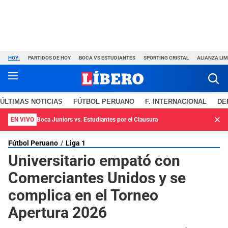
HOY:
PARTIDOS DE HOY
BOCA VS ESTUDIANTES
SPORTING CRISTAL
ALIANZA LI
ÚLTIMAS NOTICIAS
FÚTBOL PERUANO
F. INTERNACIONAL
DE
EN VIVO
Boca Juniors vs. Estudiantes por el Clausura
Fútbol Peruano
Liga 1
Universitario empató con
Comerciantes Unidos y se
complica en el Torneo
Apertura 2026