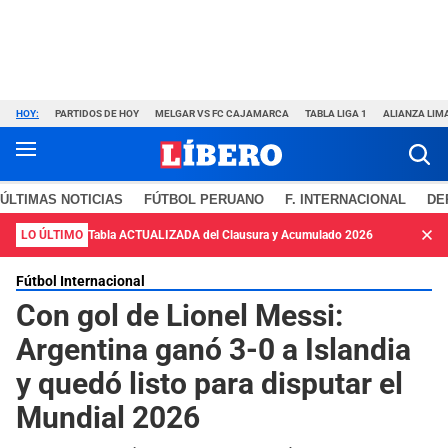
HOY:
PARTIDOS DE HOY
MELGAR VS FC CAJAMARCA
TABLA LIGA 1
ALIANZA LIM
ÚLTIMAS NOTICIAS
FÚTBOL PERUANO
F. INTERNACIONAL
DE
LO ÚLTIMO
Tabla ACTUALIZADA del Clausura y Acumulado 2026
Fútbol Internacional
Con gol de Lionel Messi:
Argentina ganó 3-0 a Islandia
y quedó listo para disputar el
Mundial 2026