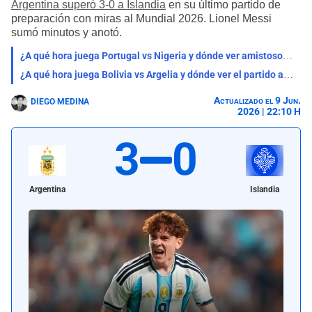
Argentina superó 3-0 a Islandia
en su último partido de
preparación con miras al Mundial 2026. Lionel Messi
sumó minutos y anotó.
¿A qué hora juega Portugal vs Nigeria y dónde ver amistoso con Cristiano Ronaldo?
¿A qué hora juega Bolivia vs Argelia y dónde ver el partido amistoso disputado en Estados Unidos?
Actualizado el 9 Jun.
DIEGO MEDINA
2026 | 22:10 H
3
0
Argentina
Islandia