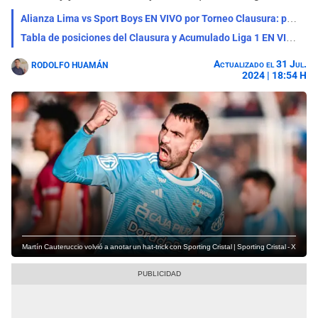
Alianza Lima vs Sport Boys EN VIVO por Torneo Clausura: pronóstico, horarios y dónde ver
Tabla de posiciones del Clausura y Acumulado Liga 1 EN VIVO tras resultado de Universitario y Cristal
Actualizado el 31 Jul.
RODOLFO HUAMÁN
2024 | 18:54 H
Martín Cauteruccio volvió a anotar un hat-trick con Sporting Cristal | Sporting Cristal - X