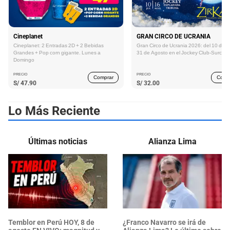
Cineplanet
GRAN CIRCO DE UCRANIA
Cineplanet: 2 Entradas 2D + 2 Bebidas
Gran Circo de Ucrania 2026: del 10 de Ju
Grandes + Pop corn gigante. Lunes a
31 de Agosto en el Jockey Club-Surco
Domingo
PRECIO
PRECIO
Comprar
Comp
S/
47.90
S/
32.00
Lo Más Reciente
Últimas noticias
Alianza Lima
Temblor en Perú HOY, 8 de
¿Franco Navarro se irá de