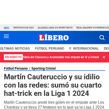
HOY:
PARTIDOS DE HOY
ALIANZA LIMA VS SPORT BOYS
REAL MADRID VS FERENCV
ÚLTIMAS NOTICIAS
FÚTBOL PERUANO
F. INTERNACIONAL
DE
EN DIRECTO
Tabla del Clausura y Acumulado tras empate de 'U' y Cristal
Fútbol Peruano
Sporting Cristal
Martín Cauteruccio y su idilio
con las redes: sumó su cuarto
hat-trick en la Liga 1 2024
Martín Cauteruccio anotó tres goles en el empate ante Los
Chankas y ya lleva 27 festejos en lo que va la Liga 1 2024.