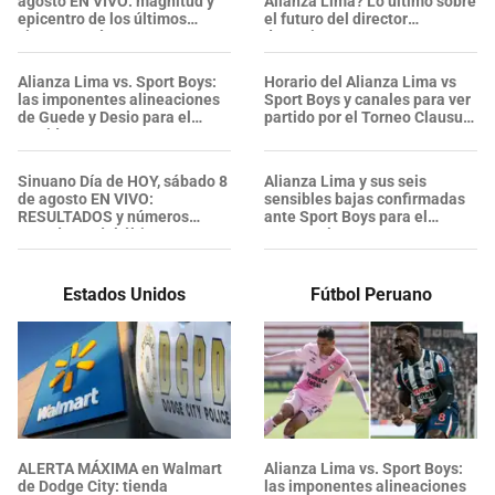
agosto EN VIVO: magnitud y
Alianza Lima? Lo último sobre
epicentro de los últimos
el futuro del director
sismos según IGP
deportivo
Alianza Lima vs. Sport Boys:
Horario del Alianza Lima vs
las imponentes alineaciones
Sport Boys y canales para ver
de Guede y Desio para el
partido por el Torneo Clausura
partido
2026
Sinuano Día de HOY, sábado 8
Alianza Lima y sus seis
de agosto EN VIVO:
sensibles bajas confirmadas
RESULTADOS y números
ante Sport Boys para el
ganadores del último sorteo
Torneo Clausura
Estados Unidos
Fútbol Peruano
ALERTA MÁXIMA en Walmart
Alianza Lima vs. Sport Boys:
de Dodge City: tienda
las imponentes alineaciones