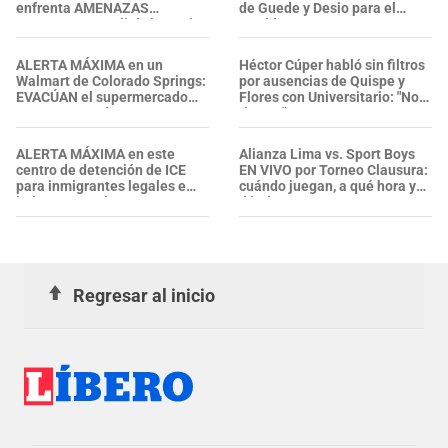
enfrenta AMENAZAS
de Guede y Desio para el
VIOLENTAS y policía investiga
partido
ALERTA MÁXIMA en un
Héctor Cúper habló sin filtros
Walmart de Colorado Springs:
por ausencias de Quispe y
EVACÚAN el supermercado
Flores con Universitario: "No
tras reportes de ARDOR EN LA
tiene..."
GARGANTA. ¿Qué pasó?
ALERTA MÁXIMA en este
Alianza Lima vs. Sport Boys
centro de detención de ICE
EN VIVO por Torneo Clausura:
para inmigrantes legales e
cuándo juegan, a qué hora y
indocumentados en EE. UU.:
dónde ver
SALVADOREÑO falleció tras
sufrir una "emergencia
médica"
Regresar al inicio