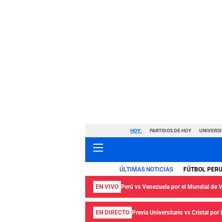
HOY:
PARTIDOS DE HOY
UNIVERSI
ÚLTIMAS NOTICIAS
FÚTBOL PER
EN VIVO
Perú vs Venezuela por el Mundial de
EN DIRECTO
Previa Universitario vs Cristal por 