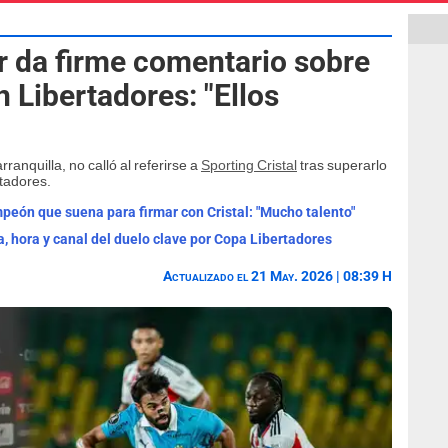
or da firme comentario sobre
en Libertadores: "Ellos
rranquilla, no calló al referirse a
Sporting Cristal
tras superarlo
rtadores.
ampeón que suena para firmar con Cristal: "Mucho talento"
a, hora y canal del duelo clave por Copa Libertadores
Actualizado el 21 May. 2026 | 08:39 H