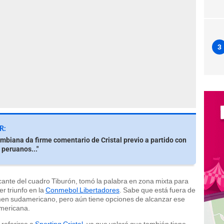
3
R:
mbiana da firme comentario de Cristal previo a partido con
 peruanos..."
cante del cuadro Tiburón, tomó la palabra en zona mixta para
r triunfo en la
Conmebol Libertadores
. Sabe que está fuera de
tamen sudamericano, pero aún tiene opciones de alcanzar ese
americana.
 referirse a
Sporting Cristal
, ya que valoró que también tiene