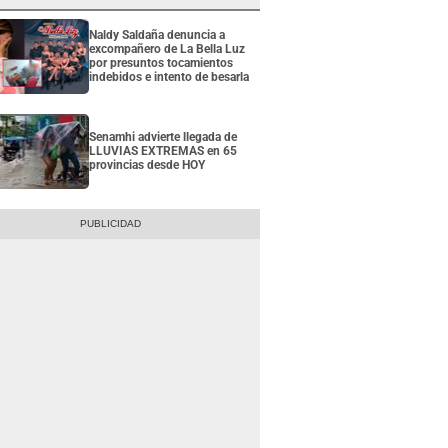
Naldy Saldaña denuncia a
excompañero de La Bella Luz
por presuntos tocamientos
indebidos e intento de besarla
Senamhi advierte llegada de
LLUVIAS EXTREMAS en 65
provincias desde HOY