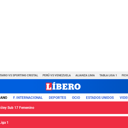
TARIO VS SPORTING CRISTAL
PERÚ VS VENEZUELA
ALIANZA LIMA
TABLA LIGA 1
FIC
UANO
F. INTERNACIONAL
DEPORTES
OCIO
ESTADOS UNIDOS
VIDE
 Vóley Sub 17 Femenino
Liga 1