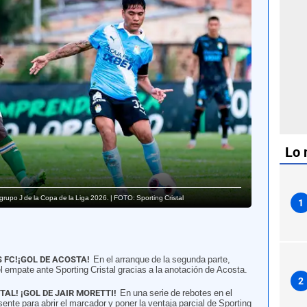
Lo 
grupo J de la Copa de la Liga 2026. | FOTO: Sporting Cristal
1
S FC!¡GOL DE ACOSTA!
En el arranque de la segunda parte,
empate ante Sporting Cristal gracias a la anotación de Acosta.
2
TAL! ¡GOL DE JAIR MORETTI!
En una serie de rebotes en el
esente para abrir el marcador y poner la ventaja parcial de Sporting