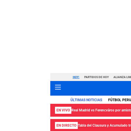
HOY:
PARTIDOS DE HOY
ALIANZA LIM
ÚLTIMAS NOTICIAS
FÚTBOL PER
EN VIVO
Real Madrid vs Ferencváros por amisto
EN DIRECTO
Tabla del Clausura y Acumulado tra