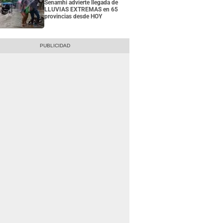
Senamhi advierte llegada de
LLUVIAS EXTREMAS en 65
provincias desde HOY