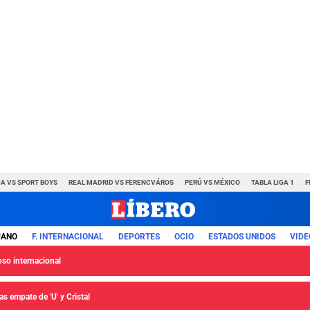
A VS SPORT BOYS
REAL MADRID VS FERENCVÁROS
PERÚ VS MÉXICO
TABLA LIGA 1
F
UANO
F. INTERNACIONAL
DEPORTES
OCIO
ESTADOS UNIDOS
VIDE
so internacional
s empate de 'U' y Cristal